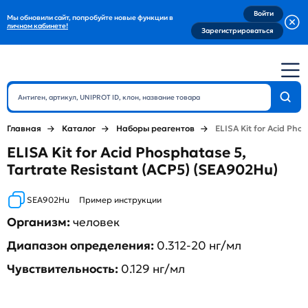
Войти
Мы обновили сайт, попробуйте новые функции в
личном кабинете!
Зарегистрироваться
Главная
Каталог
Наборы реагентов
ELISA Kit for Acid Pho
ELISA Kit for Acid Phosphatase 5,
Tartrate Resistant (ACP5) (SEA902Hu)
SEA902Hu
Пример инструкции
Организм:
человек
Диапазон определения:
0.312-20 нг/мл
Чувствительность:
0.129 нг/мл