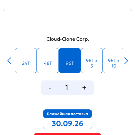
Cloud-Clone Corp.
96T x
96T x
24T
48T
96T
5
10
Ближайшая поставка
30.09.26