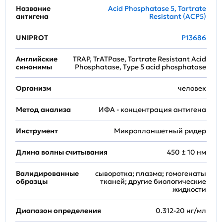
Название
Acid Phosphatase 5, Tartrate
антигена
Resistant (ACP5)
UNIPROT
P13686
Английские
TRAP, TrATPase, Tartrate Resistant Acid
синонимы
Phosphatase, Type 5 acid phosphatase
Организм
человек
Метод анализа
ИФА - концентрация антигена
Инструмент
Микропланшетный ридер
Длина волны считывания
450 ± 10 нм
Валидированные
сыворотка; плазма; гомогенаты
образцы
тканей; другие биологические
жидкости
Диапазон определения
0.312-20 нг/мл