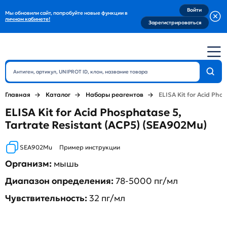
Войти
Мы обновили сайт, попробуйте новые функции в
личном кабинете!
Зарегистрироваться
Главная
Каталог
Наборы реагентов
ELISA Kit for Acid Pho
ELISA Kit for Acid Phosphatase 5,
Tartrate Resistant (ACP5) (SEA902Mu)
SEA902Mu
Пример инструкции
Организм:
мышь
Диапазон определения:
78-5000 пг/мл
Чувствительность:
32 пг/мл