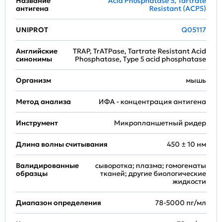
Название
Acid Phosphatase 5, Tartrate
антигена
Resistant (ACP5)
UNIPROT
Q05117
Английские
TRAP, TrATPase, Tartrate Resistant Acid
синонимы
Phosphatase, Type 5 acid phosphatase
Организм
мышь
Метод анализа
ИФА - концентрация антигена
Инструмент
Микропланшетный ридер
Длина волны считывания
450 ± 10 нм
Валидированные
сыворотка; плазма; гомогенаты
образцы
тканей; другие биологические
жидкости
Диапазон определения
78-5000 пг/мл