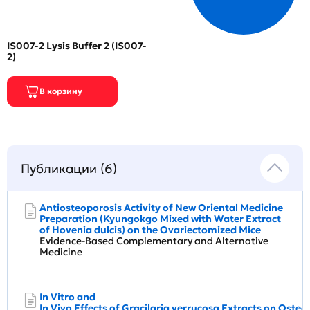
IS007-2 Lysis Buffer 2 (IS007-
2)
Публикации (6)
Antiosteoporosis Activity of New Oriental Medicine
Preparation (Kyungokgo Mixed with Water Extract
of Hovenia dulcis) on the Ovariectomized Mice
Evidence-Based Complementary and Alternative
Medicine
In Vitro and
In Vivo Effects of Gracilaria verrucosa Extracts on Osteoc