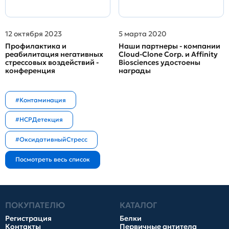
12 октября 2023
5 марта 2020
Профилактика и
Наши партнеры - компании
реабилитация негативных
Cloud-Clone Corp. и Affinity
стрессовых воздействий -
Biosciences удостоены
конференция
награды
#Контаминация
#HCPДетекция
#ОксидативныйСтресс
ПОКУПАТЕЛЮ
КАТАЛОГ
Регистрация
Белки
Контакты
Первичные антитела