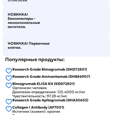
31.08.2026
НОВИНКА!
Биосимиляры -
моноклональные
антитела.
НОВИНКА! Первичные
клетки.
Популярные продукты:
Research Grade Bimagrumab (DHD72801)
Research Grade Amivantamab (DHB86907)
Bimagrumab ELISA Kit (KDD72801)
Организм: человек
Диапазон определения: 125-4000 нг/мл
Чувствительность: 97.28 нг/мл
Research Grade Apitegromab (DHA30605)
Collagen I Antibody (AF7001)
Источник (хозяин): кролик