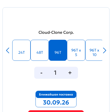
Cloud-Clone Corp.
96T x
96T x
24T
48T
96T
5
10
Ближайшая поставка
30.09.26