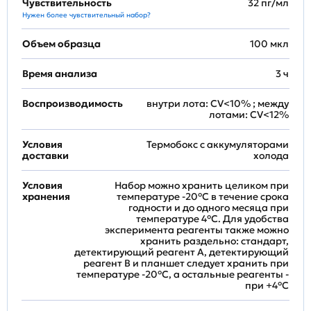
Чувствительность
32 пг/мл
Нужен более чувствительный набор?
Объем образца
100 мкл
Время анализа
3 ч
Воспроизводимость
внутри лота: CV<10% ; между
лотами: CV<12%
Условия
Термобокс с аккумуляторами
доставки
холода
Условия
Набор можно хранить целиком при
хранения
температуре -20°C в течение срока
годности и до одного месяца при
температуре 4°C. Для удобства
эксперимента реагенты также можно
хранить раздельно: стандарт,
детектирующий реагент A, детектирующий
реагент B и планшет следует хранить при
температуре -20°C, а остальные реагенты -
при +4°С