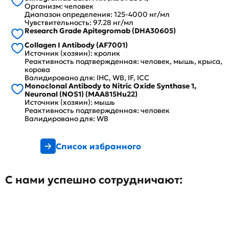
Организм: человек
Диапазон определения: 125-4000 нг/мл
Чувствительность: 97.28 нг/мл
Research Grade Apitegromab (DHA30605)
Collagen I Antibody (AF7001)
Источник (хозяин): кролик
Реактивность подтвержденная: человек, мышь, крыса,
корова
Валидировано для: IHC, WB, IF, ICC
Monoclonal Antibody to Nitric Oxide Synthase 1,
Neuronal (NOS1) (MAA815Hu22)
Источник (хозяин): мышь
Реактивность подтвержденная: человек
Валидировано для: WB
Список избранного
С нами успешно сотрудничают: