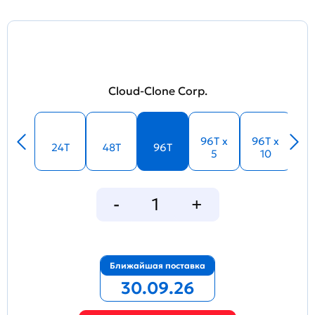
Cloud-Clone Corp.
96T x
96T x
24T
48T
96T
5
10
Ближайшая поставка
30.09.26