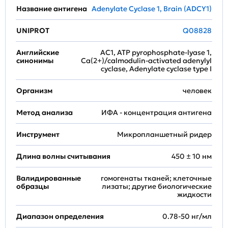
Название антигена
Adenylate Cyclase 1, Brain (ADCY1)
UNIPROT
Q08828
Английские
AC1, ATP pyrophosphate-lyase 1,
синонимы
Ca(2+)/calmodulin-activated adenylyl
cyclase, Adenylate cyclase type I
Организм
человек
Метод анализа
ИФА - концентрация антигена
Инструмент
Микропланшетный ридер
Длина волны считывания
450 ± 10 нм
Валидированные
гомогенаты тканей; клеточные
образцы
лизаты; другие биологические
жидкости
Диапазон определения
0.78-50 нг/мл