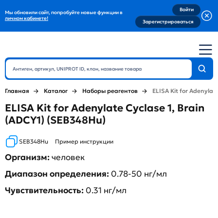
Войти
Мы обновили сайт, попробуйте новые функции в
личном кабинете!
Зарегистрироваться
Главная
Каталог
Наборы реагентов
ELISA Kit for Adenylate
ELISA Kit for Adenylate Cyclase 1, Brain
(ADCY1) (SEB348Hu)
SEB348Hu
Пример инструкции
Организм:
человек
Диапазон определения:
0.78-50 нг/мл
Чувствительность:
0.31 нг/мл