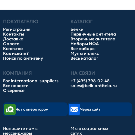
ПОКУПАТЕЛЮ
КАТАЛОГ
Регистрация
Белки
Контакты
Первичные антитела
Доставка
Вторичные антитела
Оплата
Наборы ИФА
Качество
Все наборы
Как искать?
Мультиплекс
Поиск по антигену
Весь каталог
КОМПАНИЯ
НА СВЯЗИ
For international suppliers
+7 (495) 798-02-48
Все новости
sales@belkiantitela.ru
О сервисе
Чат с оператором
Через сайт
Напишите нам в
Мы в социальных
мессенджеры
сетях