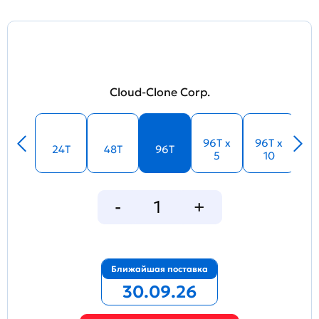
Cloud-Clone Corp.
96T x
96T x
24T
48T
96T
5
10
Ближайшая поставка
30.09.26