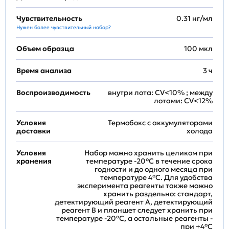
Чувствительность
0.31 нг/мл
Нужен более чувствительный набор?
Объем образца
100 мкл
Время анализа
3 ч
Воспроизводимость
внутри лота: CV<10% ; между
лотами: CV<12%
Условия
Термобокс с аккумуляторами
доставки
холода
Условия
Набор можно хранить целиком при
хранения
температуре -20°C в течение срока
годности и до одного месяца при
температуре 4°C. Для удобства
эксперимента реагенты также можно
хранить раздельно: стандарт,
детектирующий реагент A, детектирующий
реагент B и планшет следует хранить при
температуре -20°C, а остальные реагенты -
при +4°С