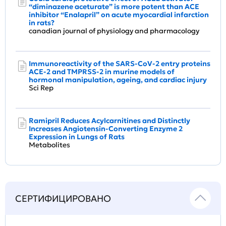
“diminazene aceturate” is more potent than ACE
inhibitor “Enalapril” on acute myocardial infarction
in rats?
canadian journal of physiology and pharmacology
Immunoreactivity of the SARS-CoV-2 entry proteins
ACE-2 and TMPRSS-2 in murine models of
hormonal manipulation, ageing, and cardiac injury
Sci Rep
Ramipril Reduces Acylcarnitines and Distinctly
Increases Angiotensin-Converting Enzyme 2
Expression in Lungs of Rats
Metabolites
СЕРТИФИЦИРОВАНО