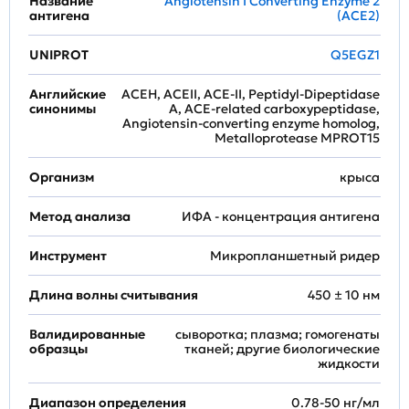
Название
Angiotensin I Converting Enzyme 2
антигена
(ACE2)
UNIPROT
Q5EGZ1
Английские
ACEH, ACEII, ACE-II, Peptidyl-Dipeptidase
синонимы
A, ACE-related carboxypeptidase,
Angiotensin-converting enzyme homolog,
Metalloprotease MPROT15
Организм
крыса
Метод анализа
ИФА - концентрация антигена
Инструмент
Микропланшетный ридер
Длина волны считывания
450 ± 10 нм
Валидированные
сыворотка; плазма; гомогенаты
образцы
тканей; другие биологические
жидкости
Диапазон определения
0.78-50 нг/мл