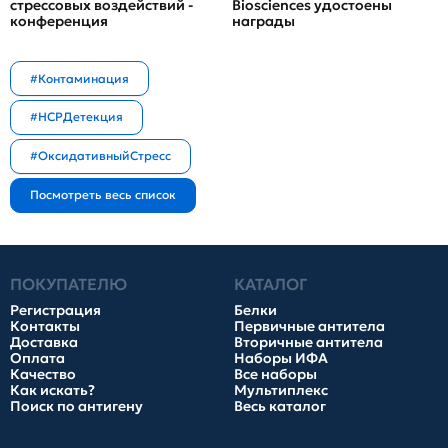
стрессовых воздействий -
Biosciences удостоены
конференция
награды
#Контаминация
#HCPДетекция
#ОксидативныйСтресс
ПОКУПАТЕЛЮ
КАТАЛОГ
Регистрация
Белки
Контакты
Первичные антитела
Доставка
Вторичные антитела
Оплата
Наборы ИФА
Качество
Все наборы
Как искать?
Мультиплекс
Поиск по антигену
Весь каталог