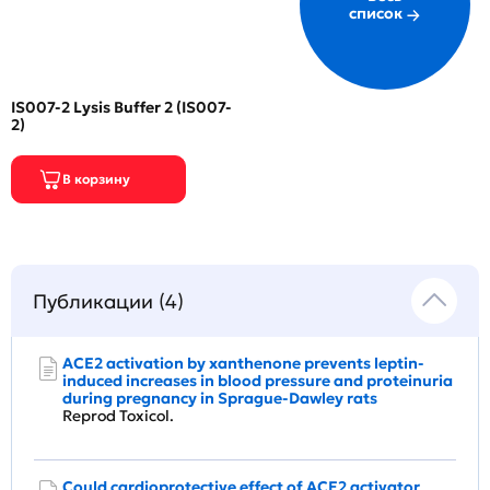
список
IS007-2 Lysis Buffer 2 (IS007-
2)
Публикации (4)
ACE2 activation by xanthenone prevents leptin-
induced increases in blood pressure and proteinuria
during pregnancy in Sprague-Dawley rats
Reprod Toxicol.
Could cardioprotective effect of ACE2 activator