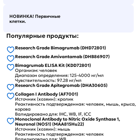
НОВИНКА! Первичные
клетки.
Популярные продукты:
Research Grade Bimagrumab (DHD72801)
Research Grade Amivantamab (DHB86907)
Bimagrumab ELISA Kit (KDD72801)
Организм: человек
Диапазон определения: 125-4000 нг/мл
Чувствительность: 97.28 нг/мл
Research Grade Apitegromab (DHA30605)
Collagen I Antibody (AF7001)
Источник (хозяин): кролик
Реактивность подтвержденная: человек, мышь, крыса,
корова
Валидировано для: IHC, WB, IF, ICC
Monoclonal Antibody to Nitric Oxide Synthase 1,
Neuronal (NOS1) (MAA815Hu22)
Источник (хозяин): мышь
Реактивность подтвержденная: человек
Валидировано для: WB