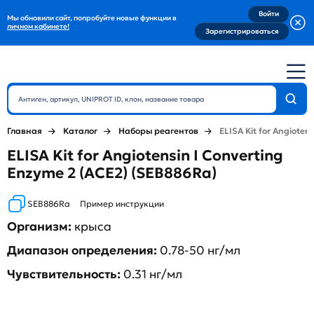
Войти
Мы обновили сайт, попробуйте новые функции в
личном кабинете!
Зарегистрироваться
Главная
Каталог
Наборы реагентов
ELISA Kit for Angioten
ELISA Kit for Angiotensin I Converting
Enzyme 2 (ACE2) (SEB886Ra)
SEB886Ra
Пример инструкции
Организм:
крыса
Диапазон определения:
0.78-50 нг/мл
Чувствительность:
0.31 нг/мл