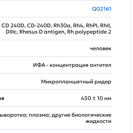
Q02161
CD 240D, CD-240D, Rh30a, Rh4, RhPI, RhII,
DIIIc, Rhesus D antigen, Rh polypeptide 2
человек
ИФА - концентрация антител
Микропланшетный ридер
ия
450 ± 10 нм
ыворотка; плазма; другие биологические
жидкости