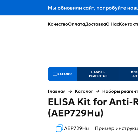
Мы обновили сайт, попробуйте нов
Качество
Оплата
Доставка
О Нас
Контакт
НАБОРЫ
ПЕР
КАТАЛОГ
РЕАГЕНТОВ
АН
Главная
Каталог
Наборы реаген
ELISA Kit for Anti
(AEP729Hu)
AEP729Hu
Пример инструк