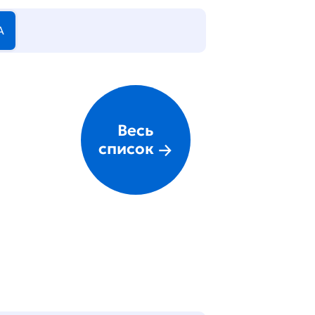
А
Весь
список