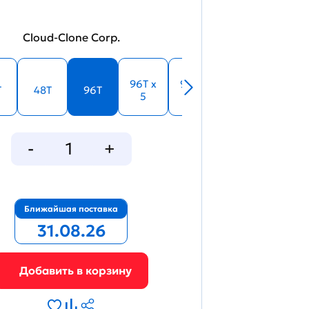
Cloud-Clone Corp.
96T x
96T x
T
48T
96T
5
10
Ближайшая поставка
31.08.26