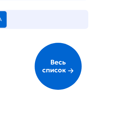
А
Весь
список