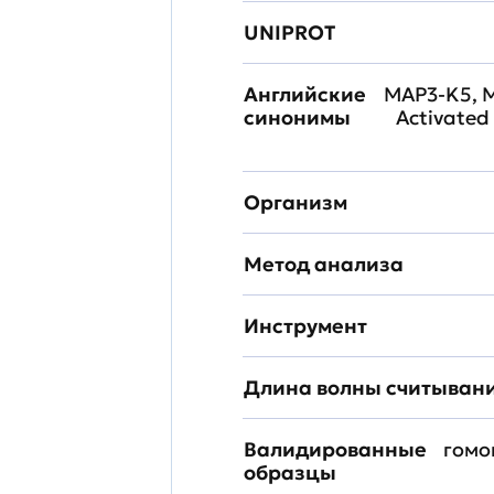
UNIPROT
Английские
MAP3-K5, 
синонимы
Activated
Организм
Метод анализа
Инструмент
Длина волны считыван
Валидированные
гомо
образцы