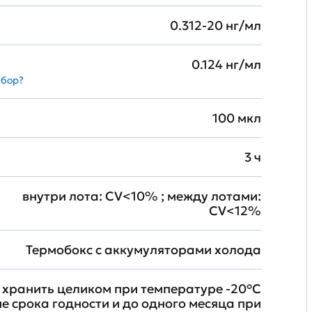
0.312-20 нг/мл
0.124 нг/мл
абор?
100 мкл
3 ч
внутри лота: CV<10% ; между лотами:
CV<12%
Термобокс с аккумуляторами холода
хранить целиком при температуре -20°C
ие срока годности и до одного месяца при