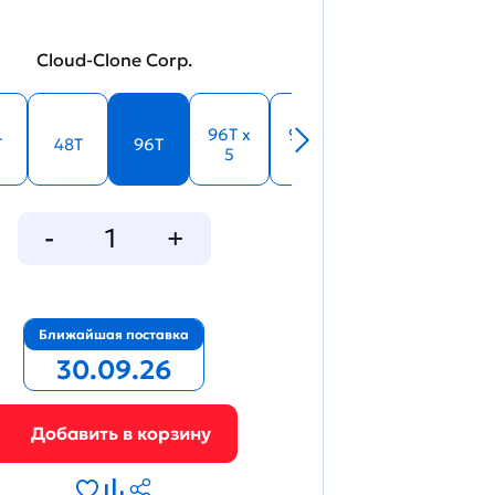
Cloud-Clone Corp.
96T x
96T x
T
48T
96T
5
10
Ближайшая поставка
30.09.26