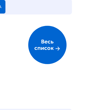
А
Весь
список