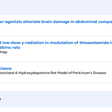
or agonists alleviate brain damage in abdominal compa
nd low-dose γ-radiation in modulation of thioacetamide-
lbino rats
cology
cience
rastriatal 6-Hydroxydopamine Rat Model of Parkinson's Disease
О