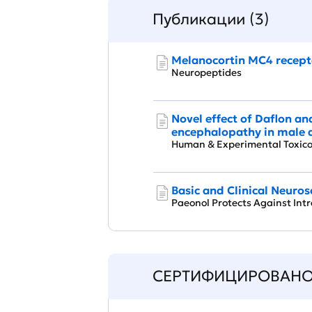
Публикации (3)
Melanocortin MC4 recept
Neuropeptides
Novel effect of Daflon a
encephalopathy in male a
Human & Experimental Toxi
Basic and Clinical Neuros
Paeonol Protects Against Int
СЕРТИФИЦИРОВАН