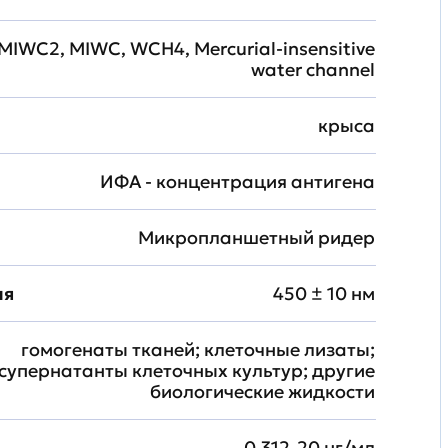
MIWC2, MIWC, WCH4, Mercurial-insensitive
water channel
крыса
ИФА - концентрация антигена
Микропланшетный ридер
ия
450 ± 10 нм
гомогенаты тканей; клеточные лизаты;
супернатанты клеточных культур; другие
биологические жидкости
0.312-20 нг/мл