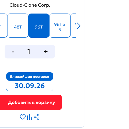
Cloud-Clone Corp.
96T x
96T x
T
48T
96T
5
10
Ближайшая поставка
30.09.26