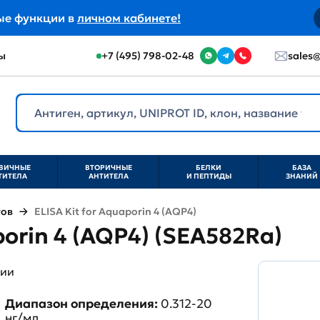
ые функции в
личном кабинете!
ы
+7 (495) 798-02-48
sales@
ВИЧНЫЕ
ВТОРИЧНЫЕ
БЕЛКИ
БАЗА
ТИТЕЛА
АНТИТЕЛА
И ПЕПТИДЫ
ЗНАНИЙ
тов
ELISA Kit for Aquaporin 4 (AQP4)
porin 4 (AQP4) (SEA582Ra)
ции
Диапазон определения:
0.312-20
нг/мл