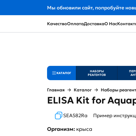
Мы обновили сайт, попробуйте нов
Качество
Оплата
Доставка
О Нас
Контакт
НАБОРЫ
ПЕР
КАТАЛОГ
РЕАГЕНТОВ
АН
Главная
Каталог
Наборы реаген
ELISA Kit for Aqua
SEA582Ra
Пример инструк
Организм:
крыса