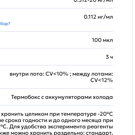
0.112 нг/мл
абор?
100 мкл
3 ч
внутри лота: CV<10% ; между лотами:
CV<12%
Термобокс с аккумуляторами холода
хранить целиком при температуре -20°C
ие срока годности и до одного месяца при
°C. Для удобства эксперимента реагенты
кже можно хранить раздельно: стандарт,