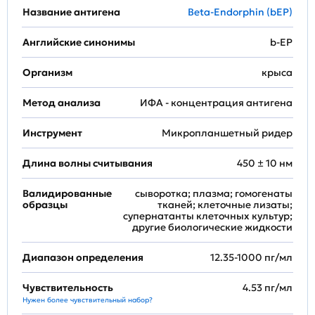
Название антигена
Beta-Endorphin (bEP)
Английские синонимы
b-EP
Организм
крыса
Метод анализа
ИФА - концентрация антигена
Инструмент
Микропланшетный ридер
Длина волны считывания
450 ± 10 нм
Валидированные
сыворотка; плазма; гомогенаты
образцы
тканей; клеточные лизаты;
супернатанты клеточных культур;
другие биологические жидкости
Диапазон определения
12.35-1000 пг/мл
Чувствительность
4.53 пг/мл
Нужен более чувствительный набор?