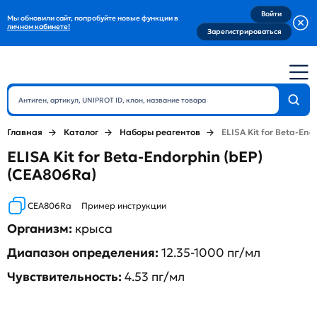
Войти
Мы обновили сайт, попробуйте новые функции в
личном кабинете!
Зарегистрироваться
Главная
Каталог
Наборы реагентов
ELISA Kit for Beta-End
ELISA Kit for Beta-Endorphin (bEP)
(CEA806Ra)
CEA806Ra
Пример инструкции
Организм:
крыса
Диапазон определения:
12.35-1000 пг/мл
Чувствительность:
4.53 пг/мл