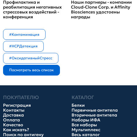
Профилактика и
Наши партнеры - компании
реабилитация негативных
Cloud-Clone Corp. и Affinity
стрессовых воздействий -
Biosciences удостоены
конференция
награды
#Контаминация
#HCPДетекция
#ОксидативныйСтресс
ПОКУПАТЕЛЮ
КАТАЛОГ
Регистрация
Белки
Контакты
Первичные антитела
Доставка
Вторичные антитела
Оплата
Наборы ИФА
Качество
Все наборы
Как искать?
Мультиплекс
Поиск по антигену
Весь каталог