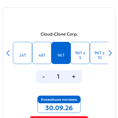
Cloud-Clone Corp.
96T x
96T x
24T
48T
96T
5
10
Ближайшая поставка
30.09.26