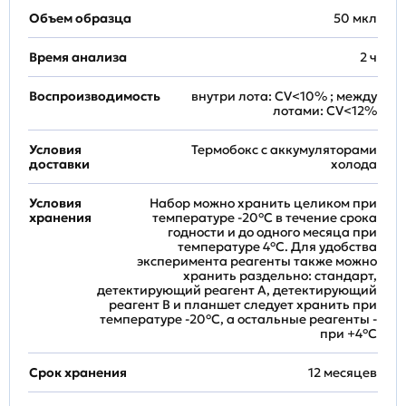
Объем образца
50 мкл
Время анализа
2 ч
Воспроизводимость
внутри лота: CV<10% ; между
лотами: CV<12%
Условия
Термобокс с аккумуляторами
доставки
холода
Условия
Набор можно хранить целиком при
хранения
температуре -20°C в течение срока
годности и до одного месяца при
температуре 4°C. Для удобства
эксперимента реагенты также можно
хранить раздельно: стандарт,
детектирующий реагент A, детектирующий
реагент B и планшет следует хранить при
температуре -20°C, а остальные реагенты -
при +4°С
Срок хранения
12 месяцев