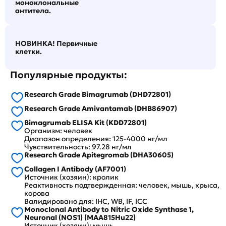
моноклональные
антитела.
НОВИНКА! Первичные
клетки.
Популярные продукты:
Research Grade Bimagrumab (DHD72801)
Research Grade Amivantamab (DHB86907)
Bimagrumab ELISA Kit (KDD72801)
Организм: человек
Диапазон определения: 125-4000 нг/мл
Чувствительность: 97.28 нг/мл
Research Grade Apitegromab (DHA30605)
Collagen I Antibody (AF7001)
Источник (хозяин): кролик
Реактивность подтвержденная: человек, мышь, крыса,
корова
Валидировано для: IHC, WB, IF, ICC
Monoclonal Antibody to Nitric Oxide Synthase 1,
Neuronal (NOS1) (MAA815Hu22)
Источник (хозяин): мышь