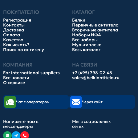
ПОКУПАТЕЛЮ
КАТАЛОГ
Регистрация
Белки
Контакты
Первичные антитела
Доставка
Вторичные антитела
Оплата
Наборы ИФА
Качество
Все наборы
Как искать?
Мультиплекс
Поиск по антигену
Весь каталог
КОМПАНИЯ
НА СВЯЗИ
For international suppliers
+7 (495) 798-02-48
Все новости
sales@belkiantitela.ru
О сервисе
Чат с оператором
Через сайт
Напишите нам в
Мы в социальных
мессенджеры
сетях