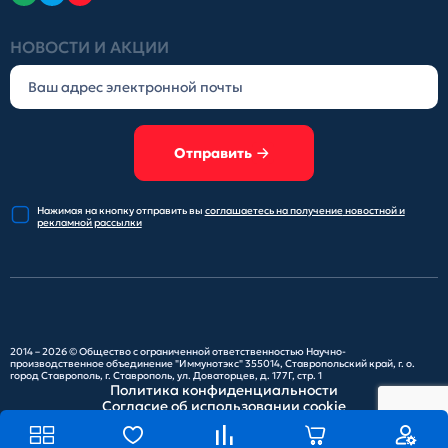
НОВОСТИ И АКЦИИ
Отправить
Нажимая на кнопку отправить
вы
соглашаетесь на получение
новостной и
рекламной рассылки
2014 – 2026 ©
Общество с ограниченной ответственностью Научно-
производственное объединение "Иммунотэкс"
355014, Ставропольский край, г. о.
город Ставрополь, г. Ставрополь, ул. Доваторцев, д. 177Г, стр. 1
Политика конфиденциальности
Согласие об использовании cookie
Карта сайта