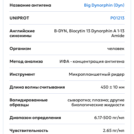
Название антигена
Big Dynorphin (Dyn)
UNIPROT
P01213
Английские
B-DYN, Biocytin 13 Dynorphin A 1-13
синонимы
Amide
Организм
человек
Метод анализа
ИФА - концентрация антигена
Инструмент
Микропланшетный ридер
Длина волны считывания
450 ± 10 нм
Валидированные
сыворотка; плазма; другие
образцы
биологические жидкости
Диапазон определения
6.17-500 пг/мл
Чувствительность
2.65 пг/мл