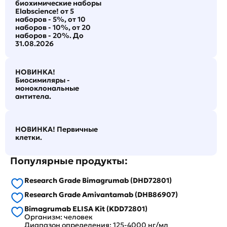
биохимические наборы
Elabscience! от 5
наборов - 5%, от 10
наборов - 10%, от 20
наборов - 20%. До
31.08.2026
НОВИНКА!
Биосимиляры -
моноклональные
антитела.
НОВИНКА! Первичные
клетки.
Популярные продукты:
Research Grade Bimagrumab (DHD72801)
Research Grade Amivantamab (DHB86907)
Bimagrumab ELISA Kit (KDD72801)
Организм: человек
Диапазон определения: 125-4000 нг/мл