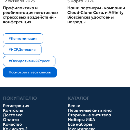
12 октября 2023
5 марта 2020
Профилактика и
Наши партнеры - компании
реабилитация негативных
Cloud-Clone Corp. и Affinity
стрессовых воздействий -
Biosciences удостоены
конференция
награды
#Контаминация
#HCPДетекция
#ОксидативныйСтресс
ПОКУПАТЕЛЮ
КАТАЛОГ
Регистрация
Белки
Контакты
Первичные антитела
Доставка
Вторичные антитела
Оплата
Наборы ИФА
Качество
Все наборы
Как искать?
Мультиплекс