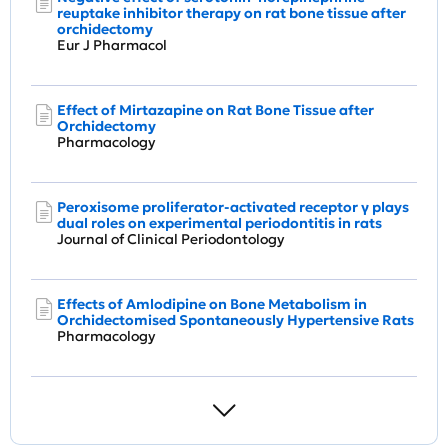
reuptake inhibitor therapy on rat bone tissue after
orchidectomy
Eur J Pharmacol
Effect of Mirtazapine on Rat Bone Tissue after
Orchidectomy
Pharmacology
Peroxisome proliferator‐activated receptor γ plays
dual roles on experimental periodontitis in rats
Journal of Clinical Periodontology
Effects of Amlodipine on Bone Metabolism in
Orchidectomised Spontaneously Hypertensive Rats
Pharmacology