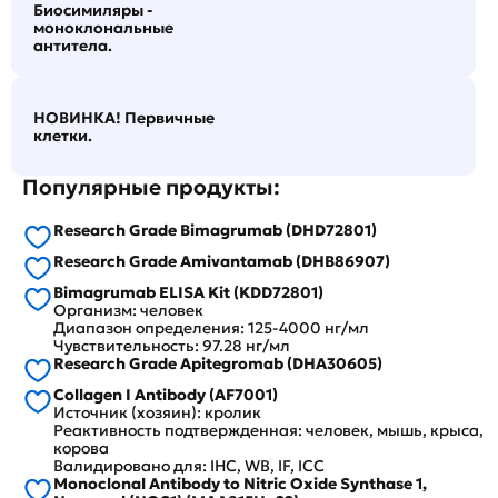
Биосимиляры -
моноклональные
антитела.
НОВИНКА! Первичные
клетки.
Популярные продукты:
Research Grade Bimagrumab (DHD72801)
Research Grade Amivantamab (DHB86907)
Bimagrumab ELISA Kit (KDD72801)
Организм: человек
Диапазон определения: 125-4000 нг/мл
Чувствительность: 97.28 нг/мл
Research Grade Apitegromab (DHA30605)
Collagen I Antibody (AF7001)
Источник (хозяин): кролик
Реактивность подтвержденная: человек, мышь, крыса,
корова
Валидировано для: IHC, WB, IF, ICC
Monoclonal Antibody to Nitric Oxide Synthase 1,