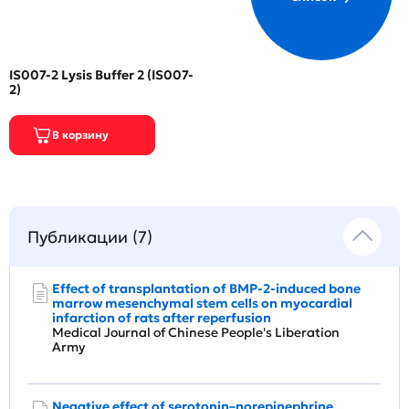
IS007-2 Lysis Buffer 2 (IS007-
2)
Публикации (7)
Effect of transplantation of BMP-2-induced bone
marrow mesenchymal stem cells on myocardial
infarction of rats after reperfusion
Medical Journal of Chinese People's Liberation
Army
Negative effect of serotonin–norepinephrine