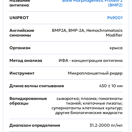
Название
Bone Morphogenetic Protein 2
антигена
(BMP2)
UNIPROT
P49001
Английские
BMP2A, BMP-2A, Hemochromatosis
синонимы
Modifier
Организм
крыса
Метод анализа
ИФА - концентрация антигена
Инструмент
Микропланшетный ридер
Длина волны считывания
450 ± 10 нм
Валидированные
сыворотка; плазма; гомогенаты
образцы
тканей; клеточные лизаты;
супернатанты клеточных культур;
другие биологические жидкости
Диапазон определения
31.2-2000 пг/мл