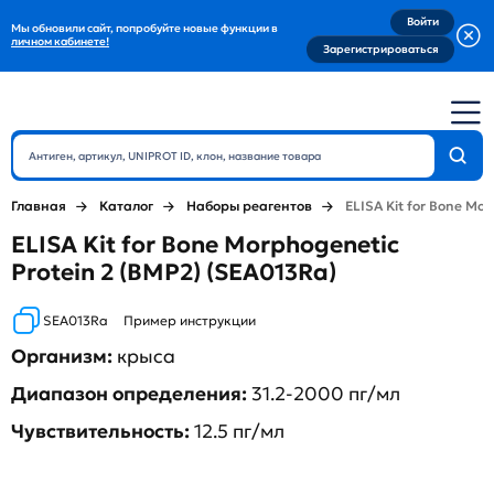
Войти
Мы обновили сайт, попробуйте новые функции в
личном кабинете!
Зарегистрироваться
Главная
Каталог
Наборы реагентов
ELISA Kit for Bone Mor
ELISA Kit for Bone Morphogenetic
Protein 2 (BMP2) (SEA013Ra)
SEA013Ra
Пример инструкции
Организм:
крыса
Диапазон определения:
31.2-2000 пг/мл
Чувствительность:
12.5 пг/мл