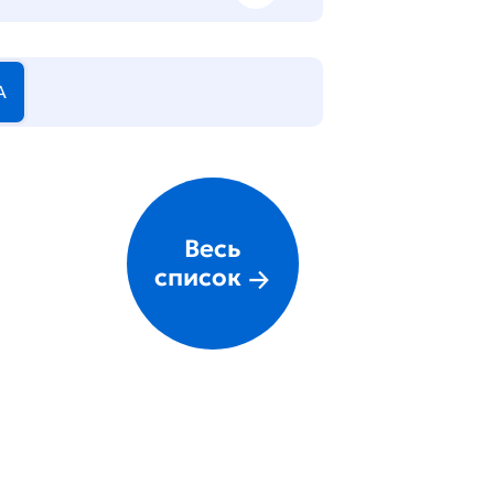
А
Весь
список