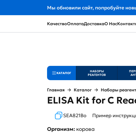
Мы обновили сайт, попробуйте нов
Качество
Оплата
Доставка
О Нас
Контакт
НАБОРЫ
ПЕР
КАТАЛОГ
РЕАГЕНТОВ
АН
Главная
Каталог
Наборы реаген
ELISA Kit for C Rea
SEA821Bo
Пример инструкц
Организм:
корова