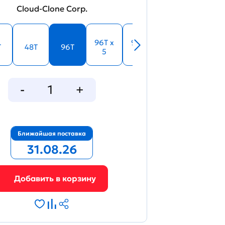
Cloud-Clone Corp.
33817
96T x
96T x
T
48T
96T
5
10
Figure. Standard curve
Ближайшая поставка
31.08.26