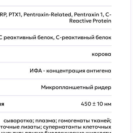
RP, PTX1, Pentraxin-Related, Pentraxin 1, C-
Reactive Protein
С реактивный белок, С-реактивный белок
корова
ИФА - концентрация антигена
Микропланшетный ридер
ия
450 ± 10 нм
сыворотка; плазма; гомогенаты тканей;
еточные лизаты; супернатанты клеточных
культур; другие биологические жидкости