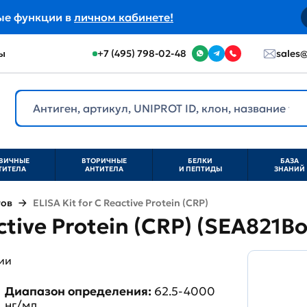
ые функции в
личном кабинете!
ы
+7 (495) 798-02-48
sales@
ВИЧНЫЕ
ВТОРИЧНЫЕ
БЕЛКИ
БАЗА
ТИТЕЛА
АНТИТЕЛА
И ПЕПТИДЫ
ЗНАНИЙ
тов
ELISA Kit for C Reactive Protein (CRP)
ctive Protein (CRP) (SEA821Bo
ии
Диапазон определения:
62.5-4000
нг/мл