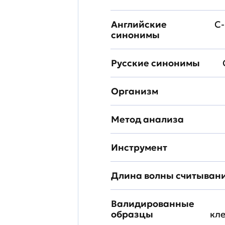
Английские
C-
синонимы
Русские синонимы
Организм
Метод анализа
Инструмент
Длина волны считыван
Валидированные
образцы
кл