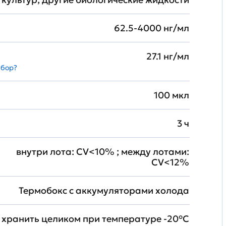
62.5-4000 нг/мл
27.1 нг/мл
абор?
100 мкл
3 ч
внутри лота: CV<10% ; между лотами:
CV<12%
Термобокс с аккумуляторами холода
хранить целиком при температуре -20°C