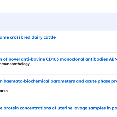
lame crossbred dairy cattle
on of novel anti-bovine CD163 monoclonal antibodies A
 immunopathology
 on haemato-biochemical parameters and acute phase prot
search
ve protein concentrations of uterine lavage samples in 
e