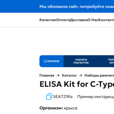
Мы обновили сайт, попробуйте нов
Качество
Оплата
Доставка
О Нас
Контакт
НАБОРЫ
ПЕР
КАТАЛОГ
РЕАГЕНТОВ
АН
Главная
Каталог
Наборы реаген
ELISA Kit for C-Ty
SEA721Ra
Пример инструкц
Организм:
крыса