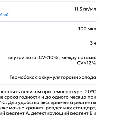
11.3 пг/мл
абор?
100 мкл
3 ч
внутри лота: CV<10% ; между лотами:
CV<12%
Термобокс с аккумуляторами холода
хранить целиком при температуре -20°C
ие срока годности и до одного месяца при
°C. Для удобства эксперимента реагенты
кже можно хранить раздельно: стандарт,
й реагент A, детектирующий реагент B и