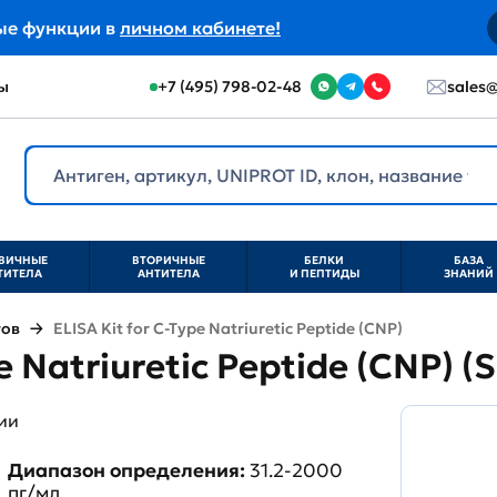
ые функции в
личном кабинете!
ы
+7 (495) 798-02-48
sales@
ВИЧНЫЕ
ВТОРИЧНЫЕ
БЕЛКИ
БАЗА
ТИТЕЛА
АНТИТЕЛА
И ПЕПТИДЫ
ЗНАНИЙ
тов
ELISA Kit for C-Type Natriuretic Peptide (CNP)
pe Natriuretic Peptide (CNP) 
ии
Диапазон определения:
31.2-2000
пг/мл