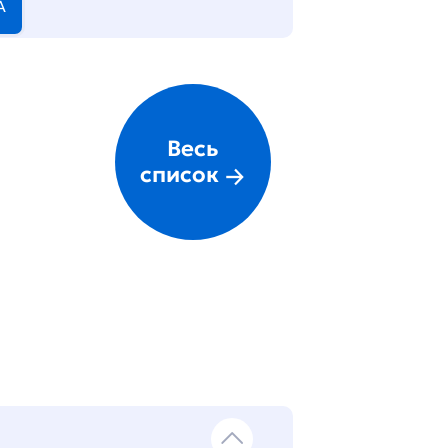
А
Весь
список