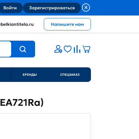
Войти
Зарегистрироваться
belkiantitela.ru
Напишите нам
БРЕНДЫ
СПЕЦЗАКАЗ
(SEA721Ra)