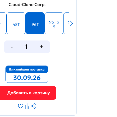
Cloud-Clone Corp.
96T x
96T x
T
48T
96T
5
10
Ближайшая поставка
30.09.26