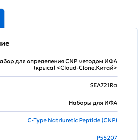
ние
абор для определения CNP методом ИФА
(крыса) <Cloud-Clone,Китай>
SEA721Ra
Наборы для ИФА
C-Type Natriuretic Peptide (CNP)
P55207