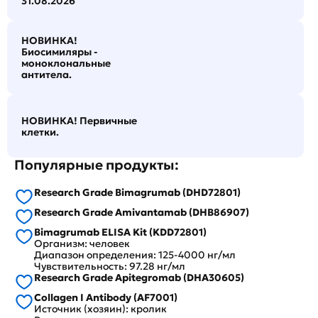
31.08.2026
НОВИНКА!
Биосимиляры -
моноклональные
антитела.
НОВИНКА! Первичные
клетки.
Популярные продукты:
Research Grade Bimagrumab (DHD72801)
Research Grade Amivantamab (DHB86907)
Bimagrumab ELISA Kit (KDD72801)
Организм: человек
Диапазон определения: 125-4000 нг/мл
Чувствительность: 97.28 нг/мл
Research Grade Apitegromab (DHA30605)
Collagen I Antibody (AF7001)
Источник (хозяин): кролик