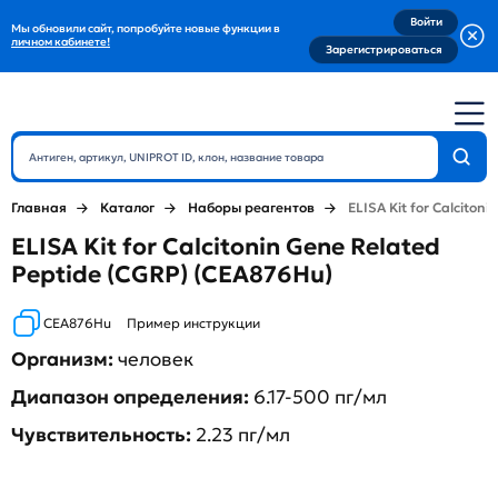
Войти
Мы обновили сайт, попробуйте новые функции в
личном кабинете!
Зарегистрироваться
Главная
Каталог
Наборы реагентов
ELISA Kit for Calciton
ELISA Kit for Calcitonin Gene Related
Peptide (CGRP) (CEA876Hu)
CEA876Hu
Пример инструкции
Организм:
человек
Диапазон определения:
6.17-500 пг/мл
Чувствительность:
2.23 пг/мл