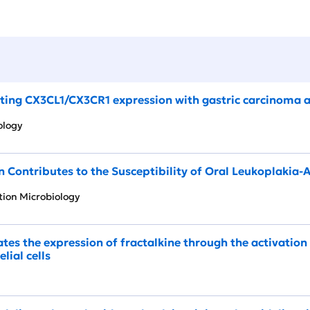
ating CX3CL1/CX3CR1 expression with gastric carcinoma 
erology
 Contributes to the Susceptibility of Oral Leukoplakia-A
ection Microbiology
tes the expression of fractalkine through the activatio
lial cells