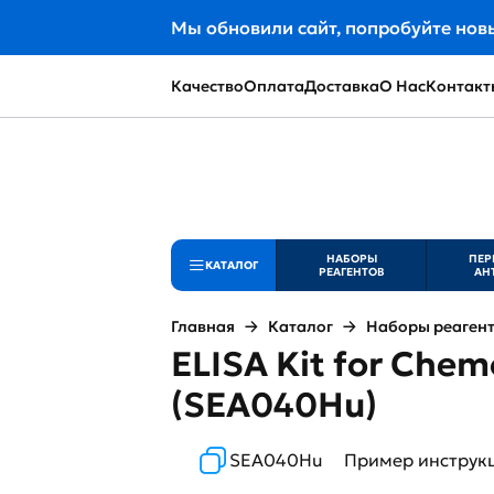
Мы обновили сайт, попробуйте нов
Качество
Оплата
Доставка
О Нас
Контакт
НАБОРЫ
ПЕР
КАТАЛОГ
РЕАГЕНТОВ
АН
Главная
Каталог
Наборы реаген
ELISA Kit for Chem
(SEA040Hu)
SEA040Hu
Пример инструк