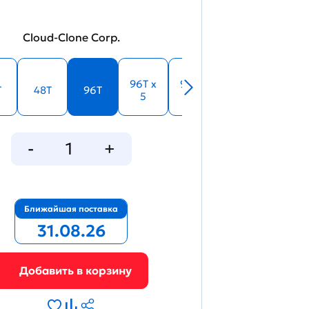
Cloud-Clone Corp.
96T x
96T x
T
48T
96T
5
10
Ближайшая поставка
31.08.26