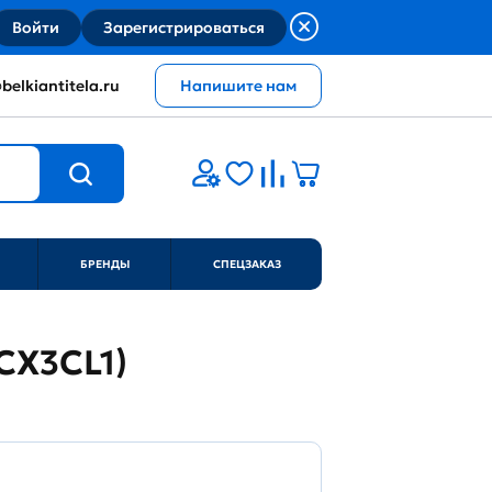
Войти
Зарегистрироваться
belkiantitela.ru
Напишите нам
БРЕНДЫ
СПЕЦЗАКАЗ
(CX3CL1)