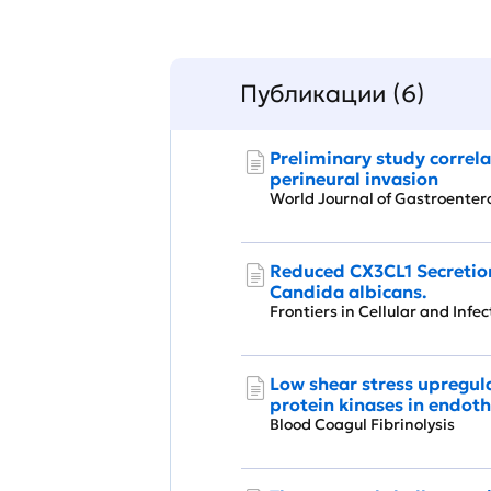
Публикации (6)
Preliminary study correl
perineural invasion
World Journal of Gastroent
Reduced CX3CL1 Secretion
Candida albicans.
Frontiers in Cellular and Inf
Low shear stress upregula
protein kinases in endothe
Blood Coagul Fibrinolysis