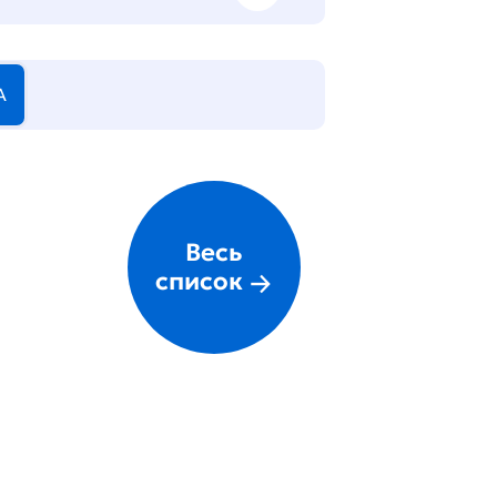
А
Весь
список