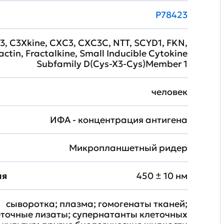
P78423
, C3Xkine, CXC3, CXC3C, NTT, SCYD1, FKN,
ctin, Fractalkine, Small Inducible Cytokine
Subfamily D(Cys-X3-Cys)Member 1
человек
ИФА - концентрация антигена
Микропланшетный ридер
ия
450 ± 10 нм
сыворотка; плазма; гомогенаты тканей;
еточные лизаты; супернатанты клеточных