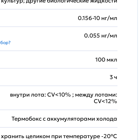
культур; другие биологические жидкости
0.156-10 нг/мл
0.055 нг/мл
абор?
100 мкл
3 ч
внутри лота: CV<10% ; между лотами:
CV<12%
Термобокс с аккумуляторами холода
хранить целиком при температуре -20°C