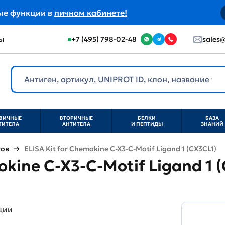
ые функции в
личном кабинете!
ы
+7 (495) 798-02-48
sales@
ВИЧНЫЕ
ВТОРИЧНЫЕ
БЕЛКИ
БАЗА
ТИТЕЛА
АНТИТЕЛА
И ПЕПТИДЫ
ЗНАНИЙ
тов
ELISA Kit for Chemokine C-X3-C-Motif Ligand 1 (CX3CL1)
okine C-X3-C-Motif Ligand 1 
ции