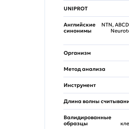
UNIPROT
Английские
NTN, ABCD3
синонимы
Neurota
Организм
Метод анализа
Инструмент
Длина волны считыван
Валидированные
образцы
кл