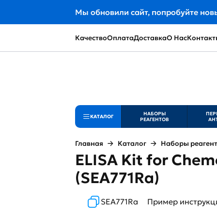
Мы обновили сайт, попробуйте нов
Качество
Оплата
Доставка
О Нас
Контакт
НАБОРЫ
ПЕР
КАТАЛОГ
РЕАГЕНТОВ
АН
Главная
Каталог
Наборы реаген
ELISA Kit for Chem
(SEA771Ra)
SEA771Ra
Пример инструкц