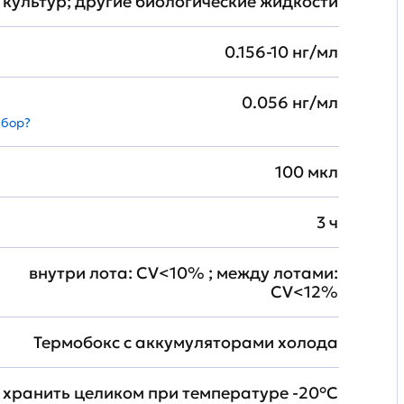
культур; другие биологические жидкости
0.156-10 нг/мл
0.056 нг/мл
абор?
100 мкл
3 ч
внутри лота: CV<10% ; между лотами:
CV<12%
Термобокс с аккумуляторами холода
хранить целиком при температуре -20°C