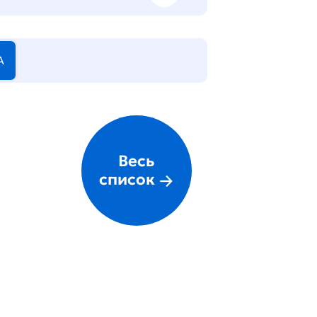
А
Весь
список