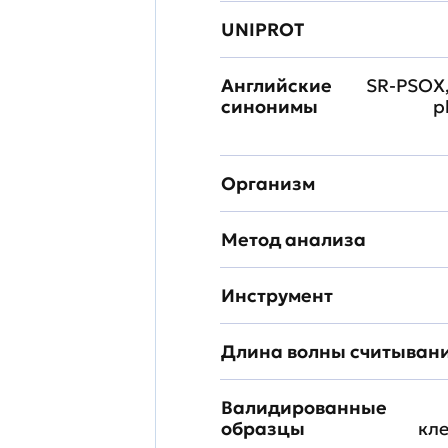
UNIPROT
Английские
SR-PSOX,
синонимы
p
Организм
Метод анализа
Инструмент
Длина волны считыван
Валидированные
образцы
кл