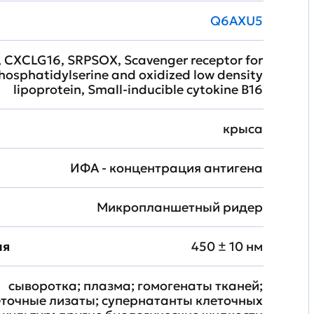
Q6AXU5
 CXCLG16, SRPSOX, Scavenger receptor for
hosphatidylserine and oxidized low density
lipoprotein, Small-inducible cytokine B16
крыса
ИФА - концентрация антигена
Микропланшетный ридер
ия
450 ± 10 нм
сыворотка; плазма; гомогенаты тканей;
еточные лизаты; супернатанты клеточных