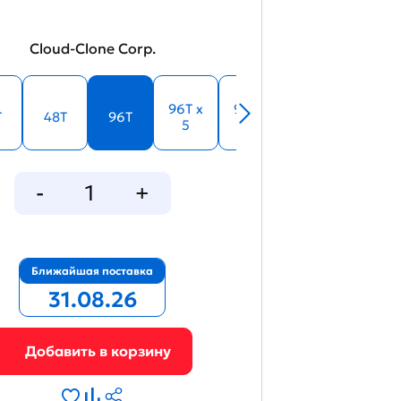
Cloud-Clone Corp.
96T x
96T x
T
48T
96T
5
10
Ближайшая поставка
31.08.26