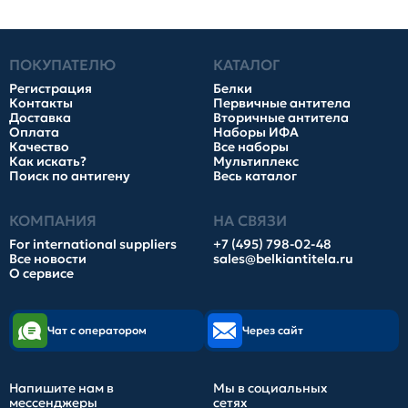
ПОКУПАТЕЛЮ
КАТАЛОГ
Регистрация
Белки
Контакты
Первичные антитела
Доставка
Вторичные антитела
Оплата
Наборы ИФА
Качество
Все наборы
Как искать?
Мультиплекс
Поиск по антигену
Весь каталог
КОМПАНИЯ
НА СВЯЗИ
For international suppliers
+7 (495) 798-02-48
Все новости
sales@belkiantitela.ru
О сервисе
Чат с оператором
Через сайт
Напишите нам в
Мы в социальных
мессенджеры
сетях