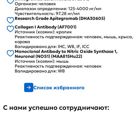
Организм: человек
Диапазон определения: 125-4000 нг/мл
Чувствительность: 97.28 нг/мл
Research Grade Apitegromab (DHA30605)
Collagen I Antibody (AF7001)
Источник (хозяин): кролик
Реактивность подтвержденная: человек, мышь, крыса,
корова
Валидировано для: IHC, WB, IF, ICC
Monoclonal Antibody to Nitric Oxide Synthase 1,
Neuronal (NOS1) (MAA815Hu22)
Источник (хозяин): мышь
Реактивность подтвержденная: человек
Валидировано для: WB
Список избранного
С нами успешно сотрудничают: