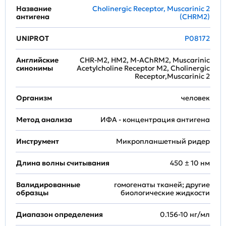
Название
Cholinergic Receptor, Muscarinic 2
антигена
(CHRM2)
UNIPROT
P08172
Английские
CHR-M2, HM2, M-AChRM2, Muscarinic
синонимы
Acetylcholine Receptor M2, Cholinergic
Receptor,Muscarinic 2
Организм
человек
Метод анализа
ИФА - концентрация антигена
Инструмент
Микропланшетный ридер
Длина волны считывания
450 ± 10 нм
Валидированные
гомогенаты тканей; другие
образцы
биологические жидкости
Диапазон определения
0.156-10 нг/мл