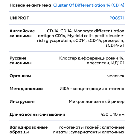
Название антигена
Cluster Of Differentiation 14 (CD14)
UNIPROT
P08571
Английские
CD-14, CD 14, Monocyte differentiation
синонимы
antigen CD14, Myeloid cell-specific leucine-
rich glycoprotein, sCD14, sCD-14, presepsin,
sCD14-ST
Русские
Кластер дифференцировки 14,
синонимы
пресепсин, ИД101
Организм
человек
Метод анализа
ИФА - концентрация антигена
Инструмент
Микропланшетный ридер
Длина волны считывания
450 ± 10 нм
Валидированные
гомогенаты тканей; клеточные
образцы
лизаты; супернатанты клеточных