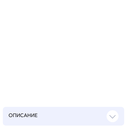
Задать
технический
вопрос
Запросить инструкцию
на русском языке
ОПИСАНИЕ