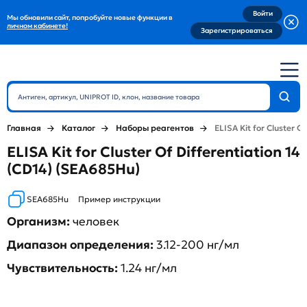
Войти
Мы обновили сайт, попробуйте новые функции в
личном кабинете!
Зарегистрироваться
Главная
Каталог
Наборы реагентов
ELISA Kit for Cluster Of
ELISA Kit for Cluster Of Differentiation 14
(CD14) (SEA685Hu)
SEA685Hu
Пример инструкции
Организм:
человек
Диапазон определения:
3.12-200 нг/мл
Чувствительность:
1.24 нг/мл