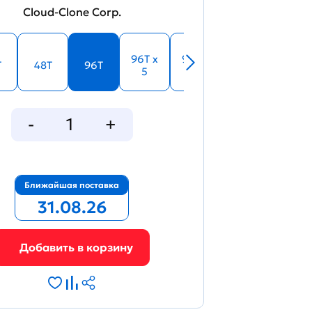
Cloud-Clone Corp.
96T x
96T x
T
48T
96T
5
10
Ближайшая поставка
31.08.26