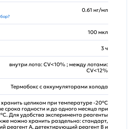
0.61 нг/мл
абор?
100 мкл
3 ч
внутри лота: CV<10% ; между лотами:
CV<12%
Термобокс с аккумуляторами холода
хранить целиком при температуре -20°C
ие срока годности и до одного месяца при
°C. Для удобства эксперимента реагенты
кже можно хранить раздельно: стандарт,
й реагент A, детектирующий реагент B и