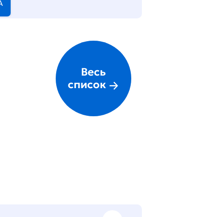
А
Весь
список