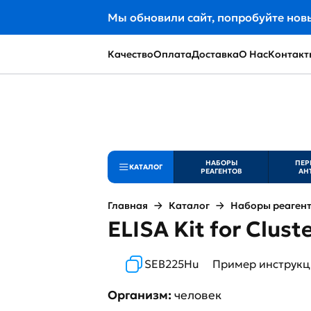
Мы обновили сайт, попробуйте нов
Качество
Оплата
Доставка
О Нас
Контакт
НАБОРЫ
ПЕР
КАТАЛОГ
РЕАГЕНТОВ
АН
Главная
Каталог
Наборы реаген
ELISA Kit for Clust
SEB225Hu
Пример инструк
Организм:
человек