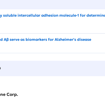
y soluble intercellular adhesion molecule-1 for determina
d Aβ serve as biomarkers for Alzheimer's disease
О
one Corp.