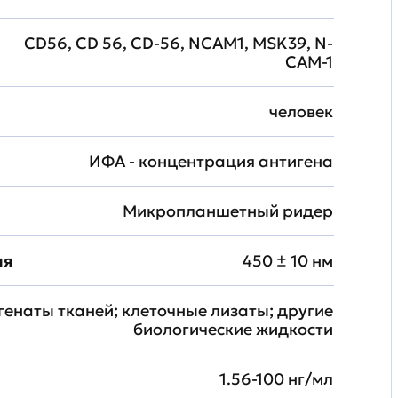
CD56, CD 56, CD-56, NCAM1, MSK39, N-
CAM-1
человек
ИФА - концентрация антигена
Микропланшетный ридер
ия
450 ± 10 нм
генаты тканей; клеточные лизаты; другие
биологические жидкости
1.56-100 нг/мл