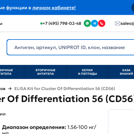
ые функции в
личном кабинете!
ы
+7 (495) 798-02-48
sales@
ВИЧНЫЕ
ВТОРИЧНЫЕ
БЕЛКИ
БАЗА
ТИТЕЛА
АНТИТЕЛА
И ПЕПТИДЫ
ЗНАНИЙ
тов
ELISA Kit for Cluster Of Differentiation 56 (CD56)
er Of Differentiation 56 (CD5
ции
Диапазон определения:
1.56-100 нг/
мл