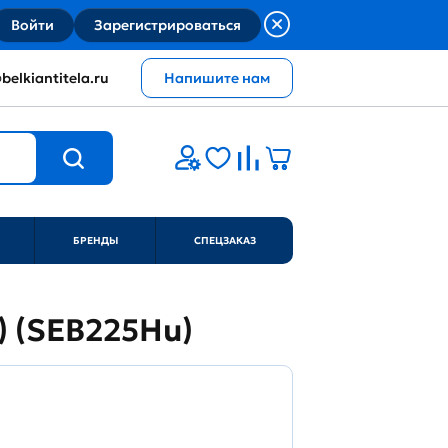
Войти
Зарегистрироваться
belkiantitela.ru
Напишите нам
БРЕНДЫ
СПЕЦЗАКАЗ
6) (SEB225Hu)