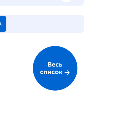
А
Весь
список