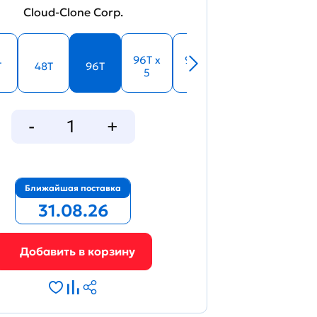
Cloud-Clone Corp.
96T x
96T x
T
48T
96T
5
10
Ближайшая поставка
31.08.26