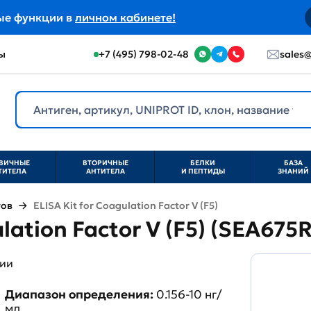
ые функции в
личном кабинете!
ы
+7 (495) 798-02-48
sales@
ВИЧНЫЕ
ВТОРИЧНЫЕ
БЕЛКИ
БАЗА
ТИТЕЛА
АНТИТЕЛА
И ПЕПТИДЫ
ЗНАНИЙ
тов
ELISA Kit for Coagulation Factor V (F5)
ulation Factor V (F5) (SEA675
ции
Диапазон определения:
0.156-10 нг/
мл