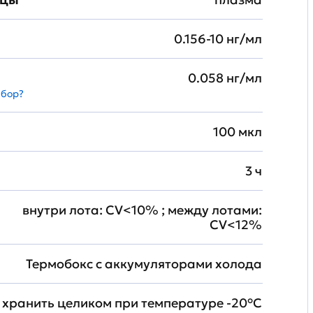
0.156-10 нг/мл
0.058 нг/мл
абор?
100 мкл
3 ч
внутри лота: CV<10% ; между лотами:
CV<12%
Термобокс с аккумуляторами холода
хранить целиком при температуре -20°C