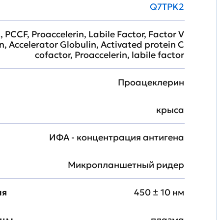
Q7TPK2
, PCCF, Proaccelerin, Labile Factor, Factor V
n, Accelerator Globulin, Activated protein C
cofactor, Proaccelerin, labile factor
Проацеклерин
крыса
ИФА - концентрация антигена
Микропланшетный ридер
ия
450 ± 10 нм
зцы
плазма