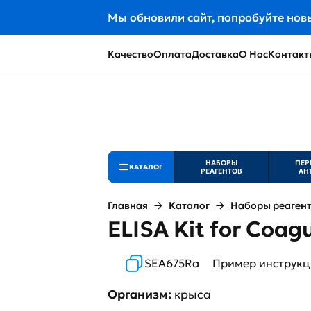
Мы обновили сайт, попробуйте нов
Качество
Оплата
Доставка
О Нас
Контакт
НАБОРЫ
ПЕР
КАТАЛОГ
РЕАГЕНТОВ
АН
Главная
Каталог
Наборы реаген
ELISA Kit for Coag
SEA675Ra
Пример инструк
Организм:
крыса