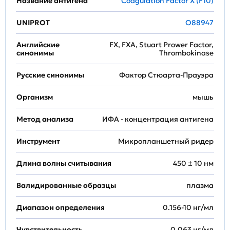
Название антигена
Coagulation Factor X (F10)
UNIPROT
O88947
Английские
FX, FXA, Stuart Prower Factor,
синонимы
Thrombokinase
Русские синонимы
Фактор Стюарта-Прауэра
Организм
мышь
Метод анализа
ИФА - концентрация антигена
Инструмент
Микропланшетный ридер
Длина волны считывания
450 ± 10 нм
Валидированные образцы
плазма
Диапазон определения
0.156-10 нг/мл
Чувствительность
0.063 нг/мл