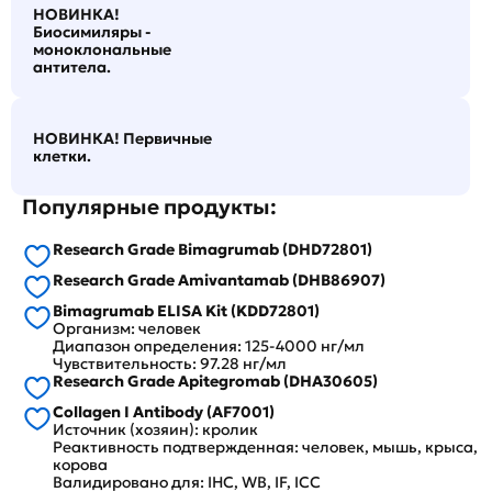
НОВИНКА!
Биосимиляры -
моноклональные
антитела.
НОВИНКА! Первичные
клетки.
Популярные продукты:
Research Grade Bimagrumab (DHD72801)
Research Grade Amivantamab (DHB86907)
Bimagrumab ELISA Kit (KDD72801)
Организм: человек
Диапазон определения: 125-4000 нг/мл
Чувствительность: 97.28 нг/мл
Research Grade Apitegromab (DHA30605)
Collagen I Antibody (AF7001)
Источник (хозяин): кролик
Реактивность подтвержденная: человек, мышь, крыса,
корова
Валидировано для: IHC, WB, IF, ICC