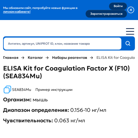
Войти
Мы обновили сайт, попробуйте новые функции в
личном кабинете!
Зарегистрироваться
Главная
Каталог
Наборы реагентов
ELISA Kit for Coagulati
ELISA Kit for Coagulation Factor X (F10)
(SEA834Mu)
SEA834Mu
Пример инструкции
Организм:
мышь
Диапазон определения:
0.156-10 нг/мл
Чувствительность:
0.063 нг/мл