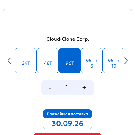
Cloud-Clone Corp.
96T x
96T x
24T
48T
96T
5
10
Ближайшая поставка
30.09.26