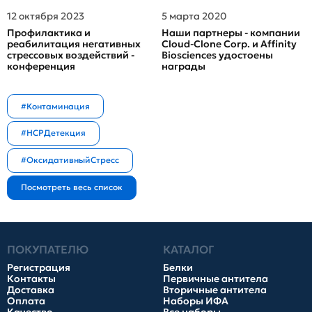
12 октября 2023
5 марта 2020
Профилактика и
Наши партнеры - компании
реабилитация негативных
Cloud-Clone Corp. и Affinity
стрессовых воздействий -
Biosciences удостоены
конференция
награды
#Контаминация
#HCPДетекция
#ОксидативныйСтресс
ПОКУПАТЕЛЮ
КАТАЛОГ
Регистрация
Белки
Контакты
Первичные антитела
Доставка
Вторичные антитела
Оплата
Наборы ИФА