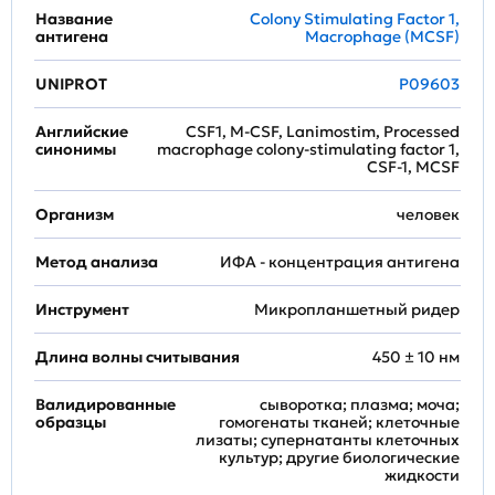
Название
Colony Stimulating Factor 1,
антигена
Macrophage (MCSF)
UNIPROT
P09603
Английские
CSF1, M-CSF, Lanimostim, Processed
синонимы
macrophage colony-stimulating factor 1,
CSF-1, MCSF
Организм
человек
Метод анализа
ИФА - концентрация антигена
Инструмент
Микропланшетный ридер
Длина волны считывания
450 ± 10 нм
Валидированные
сыворотка; плазма; моча;
образцы
гомогенаты тканей; клеточные
лизаты; супернатанты клеточных
культур; другие биологические
жидкости