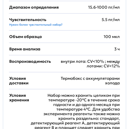
Диапазон определения
15.6-1000 пг/мл
Чувствительность
5.5 пг/мл
Нужен более чувствительный набор?
Объем образца
100 мкл
Время анализа
3 ч
Воспроизводимость
внутри лота: CV<10% ; между
лотами: CV<12%
Условия
Термобокс с аккумуляторами
доставки
холода
Условия
Набор можно хранить целиком при
хранения
температуре -20°C в течение срока
годности и до одного месяца при
температуре 4°C. Для удобства
эксперимента реагенты также можно
хранить раздельно: стандарт,
детектирующий реагент A, детектирующий
реагент B и планшет следует хранить при