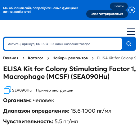
Войти
Мы обновили сайт, попробуйте новые функции в
личном кабинете!
Зарегистрироваться
Главная
Каталог
Наборы реагентов
ELISA Kit for Colony S
ELISA Kit for Colony Stimulating Factor 1,
Macrophage (MCSF) (SEA090Hu)
SEA090Hu
Пример инструкции
Организм:
человек
Диапазон определения:
15.6-1000 пг/мл
Чувствительность:
5.5 пг/мл