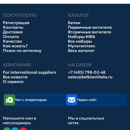
ПОКУПАТЕЛЮ
КАТАЛОГ
Регистрация
Белки
Контакты
Первичные антитела
Доставка
Вторичные антитела
Оплата
Наборы ИФА
Качество
Все наборы
Как искать?
Мультиплекс
Поиск по антигену
Весь каталог
КОМПАНИЯ
НА СВЯЗИ
For international suppliers
+7 (495) 798-02-48
Все новости
sales@belkiantitela.ru
О сервисе
Чат с оператором
Через сайт
Напишите нам в
Мы в социальных
мессенджеры
сетях