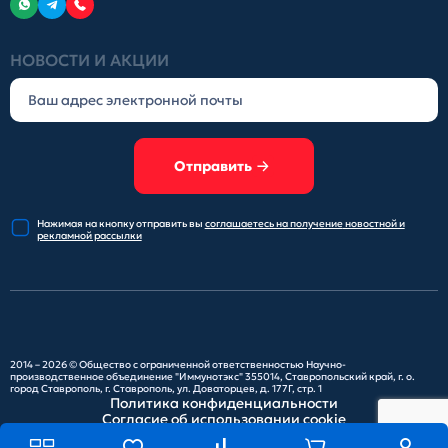
НОВОСТИ И АКЦИИ
Отправить
Нажимая на кнопку отправить
вы
соглашаетесь на получение
новостной и
рекламной рассылки
2014 – 2026 ©
Общество с ограниченной ответственностью Научно-
производственное объединение "Иммунотэкс"
355014, Ставропольский край, г. о.
город Ставрополь, г. Ставрополь, ул. Доваторцев, д. 177Г, стр. 1
Политика конфиденциальности
Согласие об использовании cookie
Карта сайта