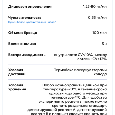
Диапазон определения
1.25-80 нг/мл
Чувствительность
0.55 нг/мл
Нужен более чувствительный набор?
Объем образца
100 мкл
Время анализа
3 ч
Воспроизводимость
внутри лота: CV<10% ; между
лотами: CV<12%
Условия
Термобокс с аккумуляторами
доставки
холода
Условия
Набор можно хранить целиком при
хранения
температуре -20°C в течение срока
годности и до одного месяца при
температуре 4°C. Для удобства
эксперимента реагенты также можно
хранить раздельно: стандарт,
детектирующий реагент A, детектирующий
реагент B и планшет следует хранить при