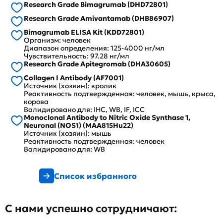
Research Grade Bimagrumab (DHD72801)
Research Grade Amivantamab (DHB86907)
Bimagrumab ELISA Kit (KDD72801)
Организм: человек
Диапазон определения: 125-4000 нг/мл
Чувствительность: 97.28 нг/мл
Research Grade Apitegromab (DHA30605)
Collagen I Antibody (AF7001)
Источник (хозяин): кролик
Реактивность подтвержденная: человек, мышь, крыса,
корова
Валидировано для: IHC, WB, IF, ICC
Monoclonal Antibody to Nitric Oxide Synthase 1,
Neuronal (NOS1) (MAA815Hu22)
Источник (хозяин): мышь
Реактивность подтвержденная: человек
Валидировано для: WB
Список избранного
С нами успешно сотрудничают: