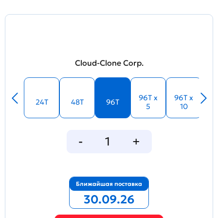
Cloud-Clone Corp.
96T x
96T x
24T
48T
96T
5
10
Ближайшая поставка
30.09.26