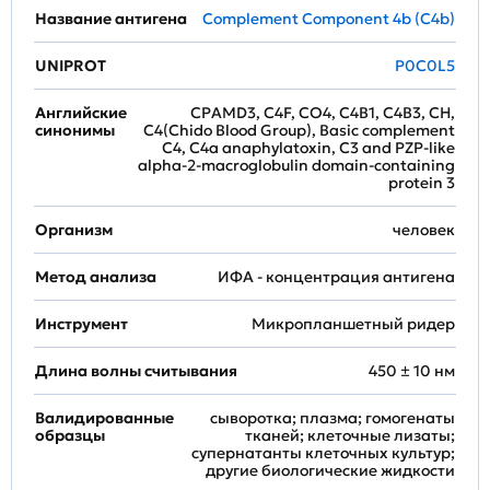
Название антигена
Complement Component 4b (C4b)
UNIPROT
P0C0L5
Английские
CPAMD3, C4F, CO4, C4B1, C4B3, CH,
синонимы
C4(Chido Blood Group), Basic complement
C4, C4a anaphylatoxin, C3 and PZP-like
alpha-2-macroglobulin domain-containing
protein 3
Организм
человек
Метод анализа
ИФА - концентрация антигена
Инструмент
Микропланшетный ридер
Длина волны считывания
450 ± 10 нм
Валидированные
сыворотка; плазма; гомогенаты
образцы
тканей; клеточные лизаты;
супернатанты клеточных культур;
другие биологические жидкости