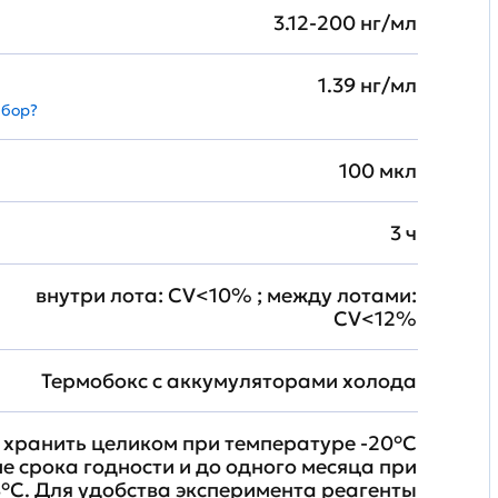
3.12-200 нг/мл
1.39 нг/мл
абор?
100 мкл
3 ч
внутри лота: CV<10% ; между лотами:
CV<12%
Термобокс с аккумуляторами холода
хранить целиком при температуре -20°C
ие срока годности и до одного месяца при
°C. Для удобства эксперимента реагенты