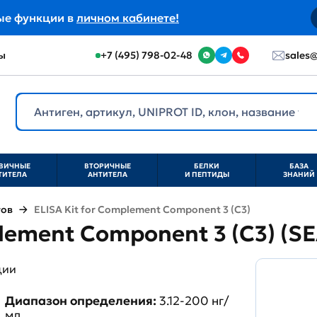
ые функции в
личном кабинете!
ы
+7 (495) 798-02-48
sales@
ВИЧНЫЕ
ВТОРИЧНЫЕ
БЕЛКИ
БАЗА
ТИТЕЛА
АНТИТЕЛА
И ПЕПТИДЫ
ЗНАНИЙ
тов
ELISA Kit for Complement Component 3 (C3)
plement Component 3 (C3) (S
ции
Диапазон определения:
3.12-200 нг/
мл