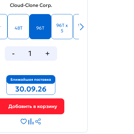
Cloud-Clone Corp.
96T x
96T x
T
48T
96T
5
10
Ближайшая поставка
30.09.26