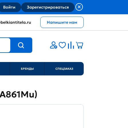
Войти
Зарегистрироваться
belkiantitela.ru
Напишите нам
БРЕНДЫ
СПЕЦЗАКАЗ
EA861Mu)