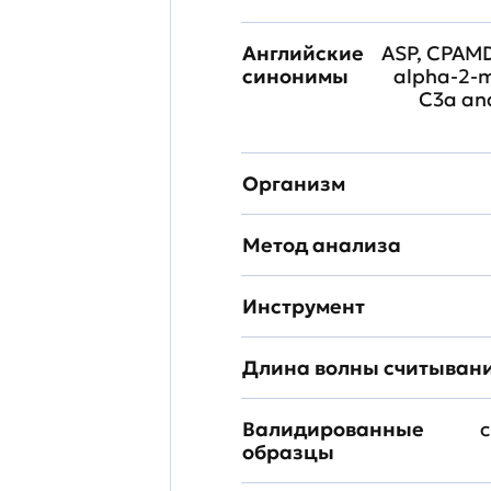
Английские
ASP, CPAMD
синонимы
alpha-2-m
C3a ana
Организм
Метод анализа
Инструмент
Длина волны считыван
Валидированные
с
образцы