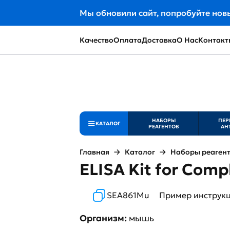
Мы обновили сайт, попробуйте нов
Качество
Оплата
Доставка
О Нас
Контакт
НАБОРЫ
ПЕР
КАТАЛОГ
РЕАГЕНТОВ
АН
Главная
Каталог
Наборы реаген
ELISA Kit for Com
SEA861Mu
Пример инструк
Организм:
мышь