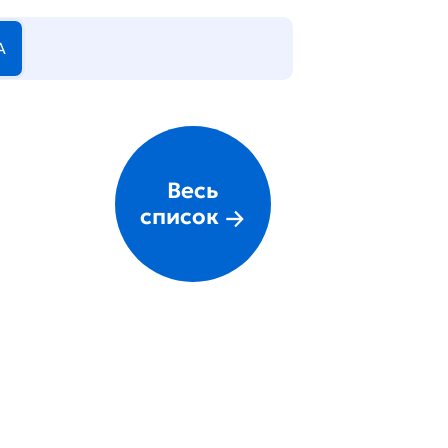
А
Весь
список