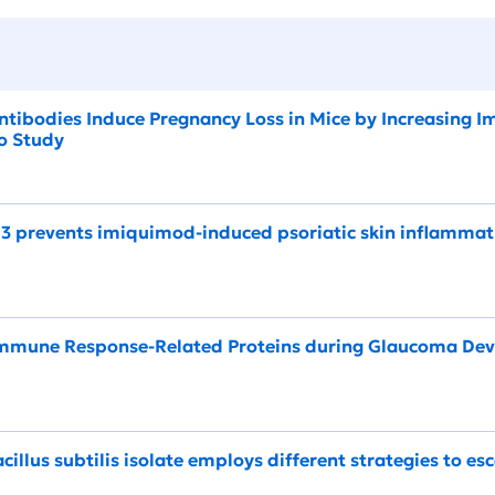
ntibodies Induce Pregnancy Loss in Mice by Increasing
vo Study
prevents imiquimod-induced psoriatic skin inflammati
 Immune Response-Related Proteins during Glaucoma Dev
llus subtilis isolate employs different strategies to esc