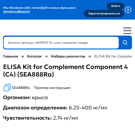
Войти
Мы обновили сайт, попробуйте новые функции в
личном кабинете!
Зарегистрироваться
Главная
Каталог
Наборы реагентов
ELISA Kit for Complem
ELISA Kit for Complement Component 4
(C4) (SEA888Ra)
SEA888Ra
Пример инструкции
Организм:
крыса
Диапазон определения:
6.25-400 нг/мл
Чувствительность:
2.74 нг/мл