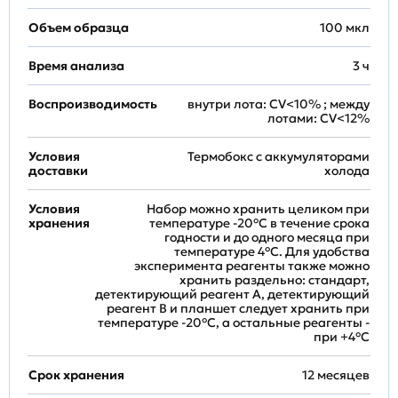
Объем образца
100 мкл
Время анализа
3 ч
Воспроизводимость
внутри лота: CV<10% ; между
лотами: CV<12%
Условия
Термобокс с аккумуляторами
доставки
холода
Условия
Набор можно хранить целиком при
хранения
температуре -20°C в течение срока
годности и до одного месяца при
температуре 4°C. Для удобства
эксперимента реагенты также можно
хранить раздельно: стандарт,
детектирующий реагент A, детектирующий
реагент B и планшет следует хранить при
температуре -20°C, а остальные реагенты -
при +4°С
Срок хранения
12 месяцев