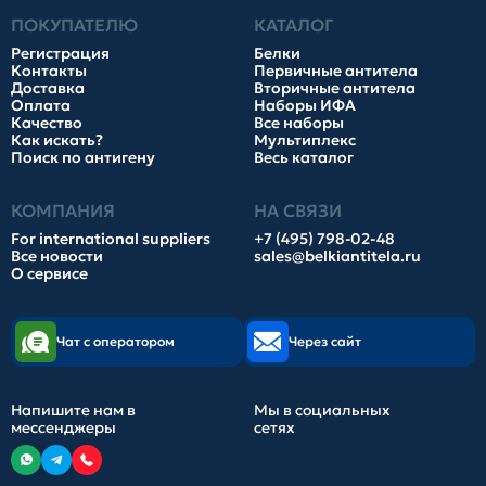
ПОКУПАТЕЛЮ
КАТАЛОГ
Регистрация
Белки
Контакты
Первичные антитела
Доставка
Вторичные антитела
Оплата
Наборы ИФА
Качество
Все наборы
Как искать?
Мультиплекс
Поиск по антигену
Весь каталог
КОМПАНИЯ
НА СВЯЗИ
For international suppliers
+7 (495) 798-02-48
Все новости
sales@belkiantitela.ru
О сервисе
Чат с оператором
Через сайт
Напишите нам в
Мы в социальных
мессенджеры
сетях