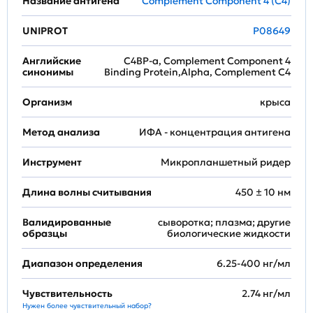
Название антигена
Complement Component 4 (C4)
UNIPROT
P08649
Английские
C4BP-a, Complement Component 4
синонимы
Binding Protein,Alpha, Complement C4
Организм
крыса
Метод анализа
ИФА - концентрация антигена
Инструмент
Микропланшетный ридер
Длина волны считывания
450 ± 10 нм
Валидированные
сыворотка; плазма; другие
образцы
биологические жидкости
Диапазон определения
6.25-400 нг/мл
Чувствительность
2.74 нг/мл
Нужен более чувствительный набор?