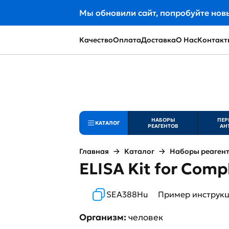
Мы обновили сайт, попробуйте нов
Качество
Оплата
Доставка
О Нас
Контакт
НАБОРЫ
ПЕР
КАТАЛОГ
РЕАГЕНТОВ
АН
Главная
Каталог
Наборы реаген
ELISA Kit for Com
SEA388Hu
Пример инструк
Организм:
человек