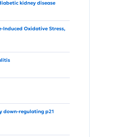
iabetic kidney disease
e-Induced Oxidative Stress,
litis
y down-regulating p21