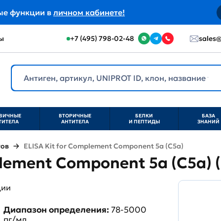
ые функции в
личном кабинете!
ы
+7 (495) 798-02-48
sales@
ВИЧНЫЕ
ВТОРИЧНЫЕ
БЕЛКИ
БАЗА
ТИТЕЛА
АНТИТЕЛА
И ПЕПТИДЫ
ЗНАНИЙ
тов
ELISA Kit for Complement Component 5a (C5a)
plement Component 5a (C5a)
ции
Диапазон определения:
78-5000
пг/мл