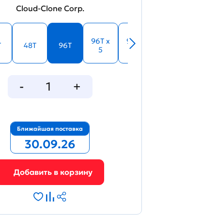
Cloud-Clone Corp.
96T x
96T x
T
48T
96T
5
10
Ближайшая поставка
30.09.26