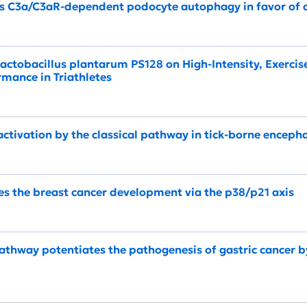
its C3a/C3aR‐dependent podocyte autophagy in favor of d
 Lactobacillus plantarum PS128 on High-Intensity, Exercis
mance in Triathletes
tivation by the classical pathway in tick-borne encepha
es the breast cancer development via the p38/p21 axis
hway potentiates the pathogenesis of gastric cancer b