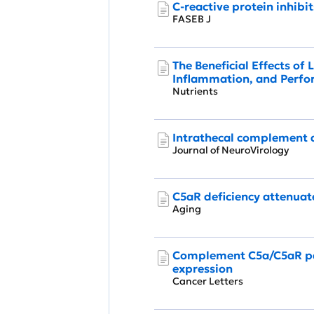
C‐reactive protein inhib
FASEB J
The Beneficial Effects of
Inflammation, and Perfor
Nutrients
Intrathecal complement ac
Journal of NeuroVirology
C5aR deficiency attenuat
Aging
Complement C5a/C5aR pat
expression
Cancer Letters