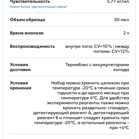
Чувствительность
5.77 нг/мл
Нужен более чувствительный набор?
Объем образца
50 мкл
Время анализа
2 ч
Воспроизводимость
внутри лота: CV<10% ; между
лотами: CV<12%
Условия
Термобокс с аккумуляторами
доставки
холода
Условия
Набор можно хранить целиком при
хранения
температуре -20°C в течение срока
годности и до одного месяца при
температуре 4°C. Для удобства
эксперимента реагенты также можно
хранить раздельно: стандарт,
детектирующий реагент A, детектирующий
реагент B и планшет следует хранить при
температуре -20°C, а остальные реагенты -
при +4°С