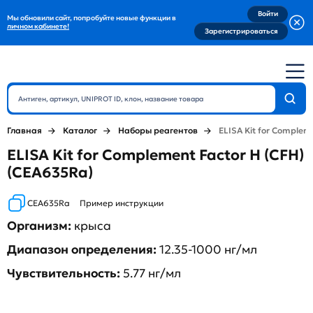
Войти
Мы обновили сайт, попробуйте новые функции в
личном кабинете!
Зарегистрироваться
Главная
Каталог
Наборы реагентов
ELISA Kit for Complem
ELISA Kit for Complement Factor H (CFH)
(CEA635Ra)
CEA635Ra
Пример инструкции
Организм:
крыса
Диапазон определения:
12.35-1000 нг/мл
Чувствительность:
5.77 нг/мл