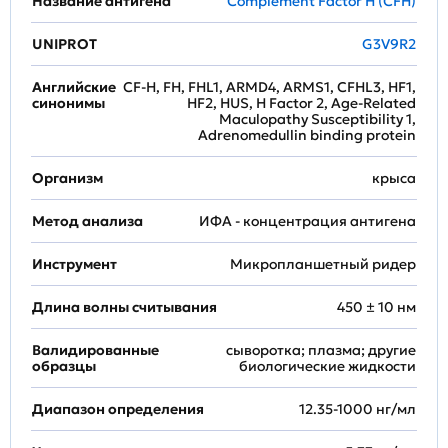
Название антигена
Complement Factor H (CFH)
UNIPROT
G3V9R2
Английские
CF-H, FH, FHL1, ARMD4, ARMS1, CFHL3, HF1,
синонимы
HF2, HUS, H Factor 2, Age-Related
Maculopathy Susceptibility 1,
Adrenomedullin binding protein
Организм
крыса
Метод анализа
ИФА - концентрация антигена
Инструмент
Микропланшетный ридер
Длина волны считывания
450 ± 10 нм
Валидированные
сыворотка; плазма; другие
образцы
биологические жидкости
Диапазон определения
12.35-1000 нг/мл