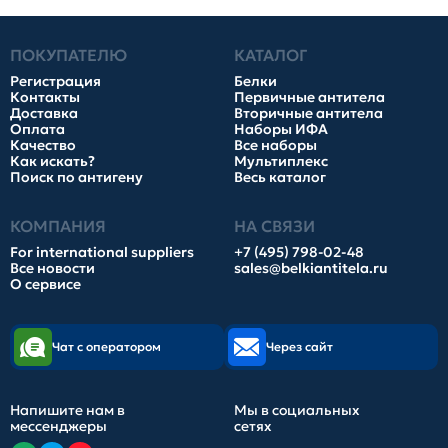
ПОКУПАТЕЛЮ
КАТАЛОГ
Регистрация
Белки
Контакты
Первичные антитела
Доставка
Вторичные антитела
Оплата
Наборы ИФА
Качество
Все наборы
Как искать?
Мультиплекс
Поиск по антигену
Весь каталог
КОМПАНИЯ
НА СВЯЗИ
For international suppliers
+7 (495) 798-02-48
Все новости
sales@belkiantitela.ru
О сервисе
Чат с оператором
Через сайт
Напишите нам в
Мы в социальных
мессенджеры
сетях