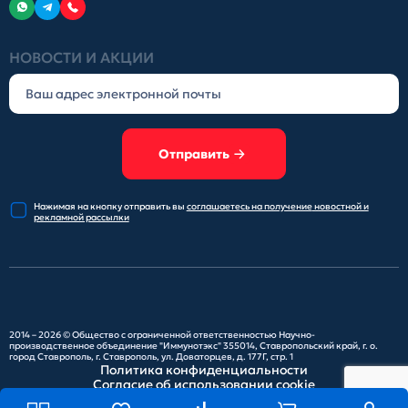
НОВОСТИ И АКЦИИ
Отправить
Нажимая на кнопку отправить
вы
соглашаетесь на получение
новостной и
рекламной рассылки
2014 – 2026 ©
Общество с ограниченной ответственностью Научно-
производственное объединение "Иммунотэкс"
355014, Ставропольский край, г. о.
город Ставрополь, г. Ставрополь, ул. Доваторцев, д. 177Г, стр. 1
Политика конфиденциальности
Согласие об использовании cookie
Карта сайта