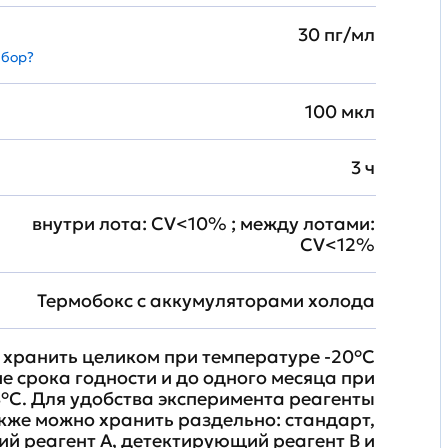
30 пг/мл
абор?
100 мкл
3 ч
внутри лота: CV<10% ; между лотами:
CV<12%
Термобокс с аккумуляторами холода
хранить целиком при температуре -20°C
ие срока годности и до одного месяца при
°C. Для удобства эксперимента реагенты
кже можно хранить раздельно: стандарт,
й реагент A, детектирующий реагент B и