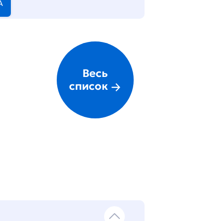
А
Весь
список