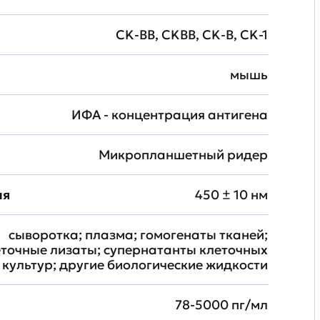
CK-BB, CKBB, CK-B, CK-1
мышь
ИФА - концентрация антигена
Микропланшетный ридер
ия
450 ± 10 нм
сыворотка; плазма; гомогенаты тканей;
еточные лизаты; супернатанты клеточных
культур; другие биологические жидкости
78-5000 пг/мл