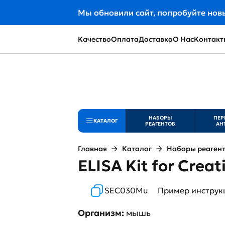
Мы обновили сайт, попробуйте нов
Качество
Оплата
Доставка
О Нас
Контакт
НАБОРЫ
ПЕР
КАТАЛОГ
РЕАГЕНТОВ
АН
Главная
Каталог
Наборы реаген
ELISA Kit for Crea
SEC030Mu
Пример инструк
Организм:
мышь