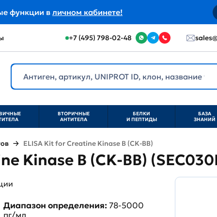
ые функции в
личном кабинете!
ы
+7 (495) 798-02-48
sales@
ВИЧНЫЕ
ВТОРИЧНЫЕ
БЕЛКИ
БАЗА
ТИТЕЛА
АНТИТЕЛА
И ПЕПТИДЫ
ЗНАНИЙ
тов
ELISA Kit for Creatine Kinase B (CK-BB)
tine Kinase B (CK-BB) (SEC03
ции
Диапазон определения:
78-5000
пг/мл