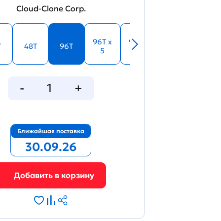
Cloud-Clone Corp.
96T x
96T x
T
48T
96T
5
10
Ближайшая поставка
30.09.26