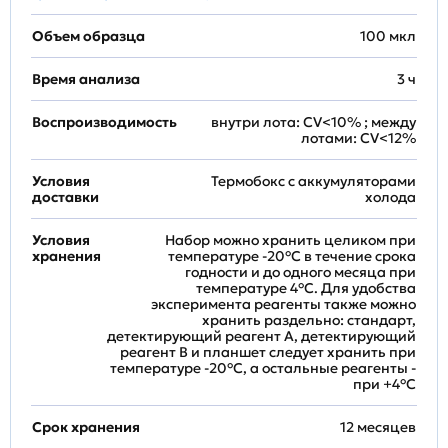
Объем образца
100 мкл
Время анализа
3 ч
Воспроизводимость
внутри лота: CV<10% ; между
лотами: CV<12%
Условия
Термобокс с аккумуляторами
доставки
холода
Условия
Набор можно хранить целиком при
хранения
температуре -20°C в течение срока
годности и до одного месяца при
температуре 4°C. Для удобства
эксперимента реагенты также можно
хранить раздельно: стандарт,
детектирующий реагент A, детектирующий
реагент B и планшет следует хранить при
температуре -20°C, а остальные реагенты -
при +4°С
Срок хранения
12 месяцев