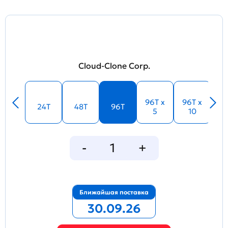
Cloud-Clone Corp.
96T x
96T x
24T
48T
96T
5
10
Ближайшая поставка
30.09.26