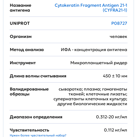
Название
Cytokeratin Fragment Antigen 21-1
антигена
(CYFRA21-1)
UNIPROT
P08727
Организм
человек
Метод анализа
ИФА - концентрация антигена
Инструмент
Микропланшетный ридер
Длина волны считывания
450 ± 10 нм
Валидированные
сыворотка; плазма; гомогенаты
образцы
тканей; клеточные лизаты;
супернатанты клеточных культур;
другие биологические жидкости
Диапазон определения
0.312-20 нг/мл
Чувствительность
0.112 нг/мл
Нужен более чувствительный набор?