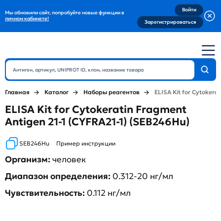
Войти
Мы обновили сайт, попробуйте новые функции в
личном кабинете!
Зарегистрироваться
Главная
Каталог
Наборы реагентов
ELISA Kit for Cytokera
ELISA Kit for Cytokeratin Fragment
Antigen 21-1 (CYFRA21-1) (SEB246Hu)
SEB246Hu
Пример инструкции
Организм:
человек
Диапазон определения:
0.312-20 нг/мл
Чувствительность:
0.112 нг/мл