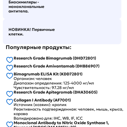
Биосимиляры -
моноклональные
антитела.
НОВИНКА! Первичные
клетки.
Популярные продукты:
Research Grade Bimagrumab (DHD72801)
Research Grade Amivantamab (DHB86907)
Bimagrumab ELISA Kit (KDD72801)
Организм: человек
Диапазон определения: 125-4000 нг/мл
Чувствительность: 97.28 нг/мл
Research Grade Apitegromab (DHA30605)
Collagen I Antibody (AF7001)
Источник (хозяин): кролик
Реактивность подтвержденная: человек, мышь, крыса,
корова
Валидировано для: IHC, WB, IF, ICC
Monoclonal Antibody to Nitric Oxide Synthase 1,