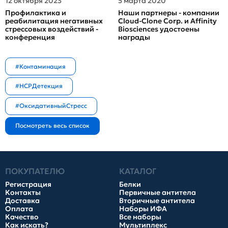
12 октября 2023
5 марта 2020
Профилактика и
Наши партнеры - компании
реабилитация негативных
Cloud-Clone Corp. и Affinity
стрессовых воздействий -
Biosciences удостоены
конференция
награды
#Контаминация
#HCPДетекция
#ОксидативныйСтресс
ПОКУПАТЕЛЮ
КАТАЛОГ
Регистрация
Белки
Контакты
Первичные антитела
Доставка
Вторичные антитела
Оплата
Наборы ИФА
Качество
Все наборы
Как искать?
Мультиплекс