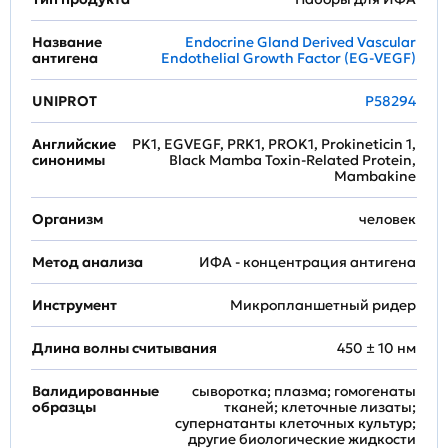
Название
Endocrine Gland Derived Vascular
антигена
Endothelial Growth Factor (EG-VEGF)
UNIPROT
P58294
Английские
PK1, EGVEGF, PRK1, PROK1, Prokineticin 1,
синонимы
Black Mamba Toxin-Related Protein,
Mambakine
Организм
человек
Метод анализа
ИФА - концентрация антигена
Инструмент
Микропланшетный ридер
Длина волны считывания
450 ± 10 нм
Валидированные
сыворотка; плазма; гомогенаты
образцы
тканей; клеточные лизаты;
супернатанты клеточных культур;
другие биологические жидкости