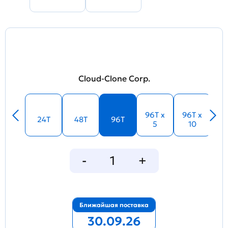
Cloud-Clone Corp.
96T x
96T x
24T
48T
96T
5
10
Ближайшая поставка
30.09.26