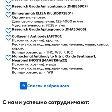
Research Grade Amivantamab (DHB86907)
Bimagrumab ELISA Kit (KDD72801)
Организм: человек
Диапазон определения: 125-4000 нг/мл
Чувствительность: 97.28 нг/мл
Research Grade Apitegromab (DHA30605)
Collagen I Antibody (AF7001)
Источник (хозяин): кролик
Реактивность подтвержденная: человек, мышь, крыса,
корова
Валидировано для: IHC, WB, IF, ICC
Monoclonal Antibody to Nitric Oxide Synthase 1,
Neuronal (NOS1) (MAA815Hu22)
Источник (хозяин): мышь
Реактивность подтвержденная: человек
Валидировано для: WB
Список избранного
С нами успешно сотрудничают: