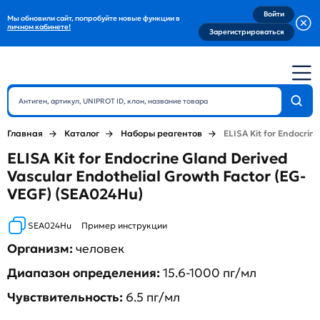
Войти
Мы обновили сайт, попробуйте новые функции в
личном кабинете!
Зарегистрироваться
Главная
Каталог
Наборы реагентов
ELISA Kit for Endocrin
ELISA Kit for Endocrine Gland Derived
Vascular Endothelial Growth Factor (EG-
VEGF) (SEA024Hu)
SEA024Hu
Пример инструкции
Организм:
человек
Диапазон определения:
15.6-1000 пг/мл
Чувствительность:
6.5 пг/мл