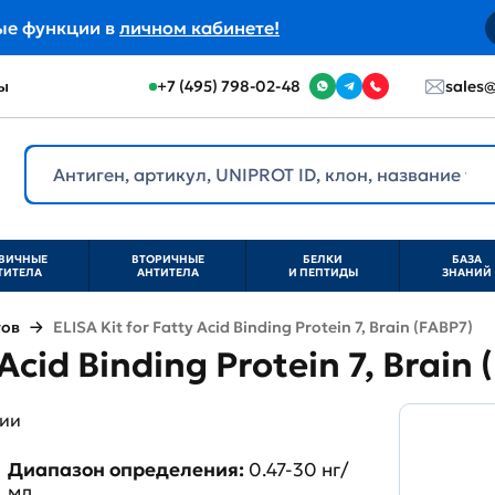
ые функции в
личном кабинете!
ы
+7 (495) 798-02-48
sales@
ВИЧНЫЕ
ВТОРИЧНЫЕ
БЕЛКИ
БАЗА
ТИТЕЛА
АНТИТЕЛА
И ПЕПТИДЫ
ЗНАНИЙ
тов
ELISA Kit for Fatty Acid Binding Protein 7, Brain (FABP7)
 Acid Binding Protein 7, Brai
ции
Диапазон определения:
0.47-30 нг/
мл