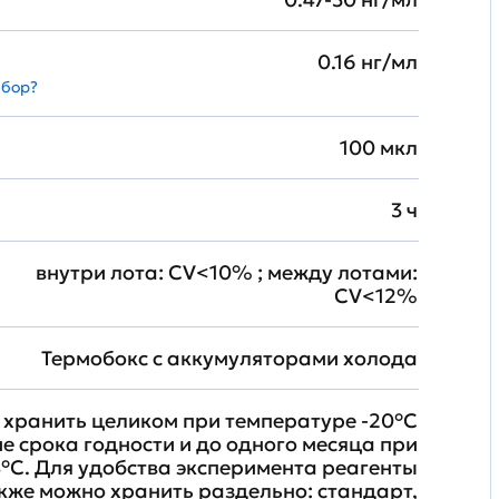
0.16 нг/мл
абор?
100 мкл
3 ч
внутри лота: CV<10% ; между лотами:
CV<12%
Термобокс с аккумуляторами холода
хранить целиком при температуре -20°C
ие срока годности и до одного месяца при
°C. Для удобства эксперимента реагенты
кже можно хранить раздельно: стандарт,