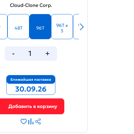
Cloud-Clone Corp.
96T x
96T x
T
48T
96T
5
10
Ближайшая поставка
30.09.26