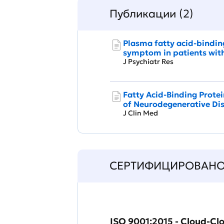
Публикации (2)
Plasma fatty acid-binding
symptom in patients wit
J Psychiatr Res
Fatty Acid-Binding Protei
of Neurodegenerative Dis
J Clin Med
СЕРТИФИЦИРОВАН
ISO 9001:2015 - Cloud-Cl