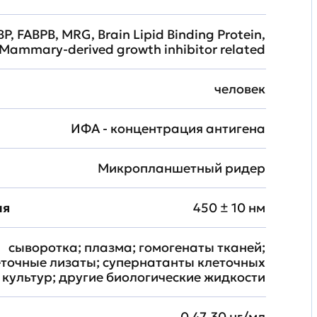
BP, FABPB, MRG, Brain Lipid Binding Protein,
Mammary-derived growth inhibitor related
человек
ИФА - концентрация антигена
Микропланшетный ридер
ия
450 ± 10 нм
сыворотка; плазма; гомогенаты тканей;
еточные лизаты; супернатанты клеточных
культур; другие биологические жидкости
0.47-30 нг/мл