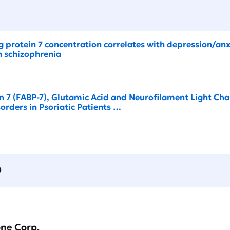
 protein 7 concentration correlates with depression/anxi
h schizophrenia
n 7 (FABP-7), Glutamic Acid and Neurofilament Light Cha
orders in Psoriatic Patients …
О
one Corp.