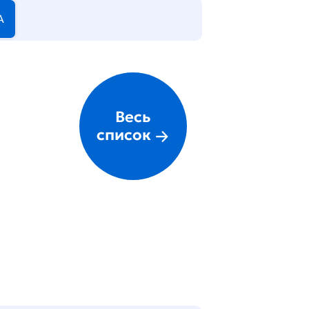
А
Весь
список