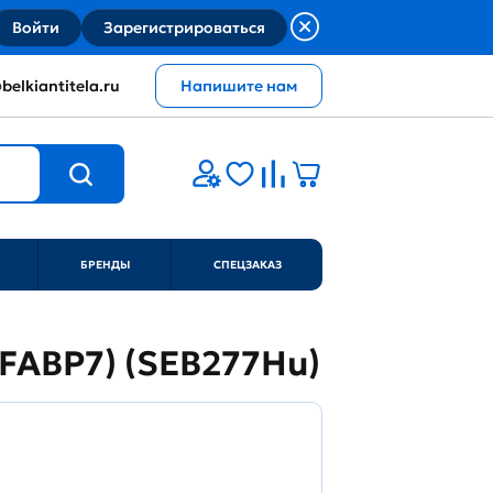
Войти
Зарегистрироваться
belkiantitela.ru
Напишите нам
БРЕНДЫ
СПЕЦЗАКАЗ
n (FABP7) (SEB277Hu)