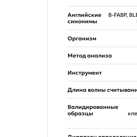
Английские
B-FABP, BL
синонимы
Организм
Метод анализа
Инструмент
Длина волны считыван
Валидированные
образцы
кл
Диапазон определения