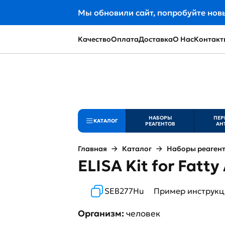
Мы обновили сайт, попробуйте нов
Качество
Оплата
Доставка
О Нас
Контакт
НАБОРЫ
ПЕР
КАТАЛОГ
РЕАГЕНТОВ
АН
Главная
Каталог
Наборы реаген
ELISA Kit for Fatty
SEB277Hu
Пример инструк
Организм:
человек