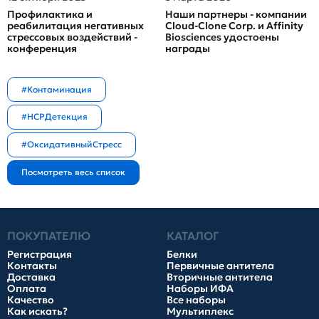
Профилактика и
Наши партнеры - компании
реабилитация негативных
Cloud-Clone Corp. и Affinity
стрессовых воздействий -
Biosciences удостоены
конференция
награды
#Контаминация
#HCPДетекция
#ОксидативныйСтресс
ПОКУПАТЕЛЮ
КАТАЛОГ
Регистрация
Белки
Контакты
Первичные антитела
Доставка
Вторичные антитела
Оплата
Наборы ИФА
Качество
Все наборы
Как искать?
Мультиплекс