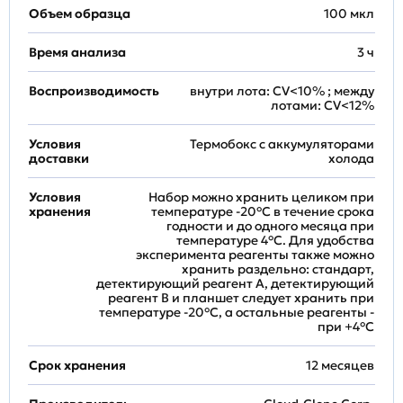
Объем образца
100 мкл
Время анализа
3 ч
Воспроизводимость
внутри лота: CV<10% ; между
лотами: CV<12%
Условия
Термобокс с аккумуляторами
доставки
холода
Условия
Набор можно хранить целиком при
хранения
температуре -20°C в течение срока
годности и до одного месяца при
температуре 4°C. Для удобства
эксперимента реагенты также можно
хранить раздельно: стандарт,
детектирующий реагент A, детектирующий
реагент B и планшет следует хранить при
температуре -20°C, а остальные реагенты -
при +4°С
Срок хранения
12 месяцев