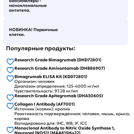
Биосимиляры -
моноклональные
антитела.
НОВИНКА! Первичные
клетки.
Популярные продукты:
Research Grade Bimagrumab (DHD72801)
Research Grade Amivantamab (DHB86907)
Bimagrumab ELISA Kit (KDD72801)
Организм: человек
Диапазон определения: 125-4000 нг/мл
Чувствительность: 97.28 нг/мл
Research Grade Apitegromab (DHA30605)
Collagen I Antibody (AF7001)
Источник (хозяин): кролик
Реактивность подтвержденная: человек, мышь, крыса,
корова
Валидировано для: IHC, WB, IF, ICC
Monoclonal Antibody to Nitric Oxide Synthase 1,
Neuronal (NOS1) (MAA815Hu22)