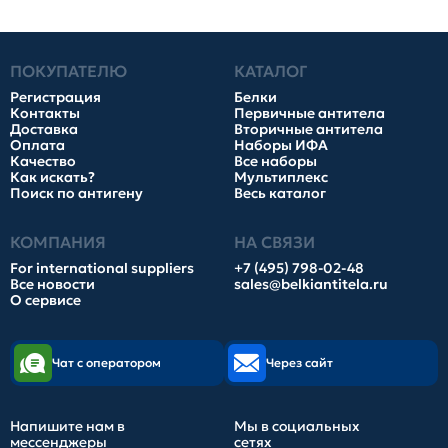
ПОКУПАТЕЛЮ
КАТАЛОГ
Регистрация
Белки
Контакты
Первичные антитела
Доставка
Вторичные антитела
Оплата
Наборы ИФА
Качество
Все наборы
Как искать?
Мультиплекс
Поиск по антигену
Весь каталог
КОМПАНИЯ
НА СВЯЗИ
For international suppliers
+7 (495) 798-02-48
Все новости
sales@belkiantitela.ru
О сервисе
Чат с оператором
Через сайт
Напишите нам в
Мы в социальных
мессенджеры
сетях