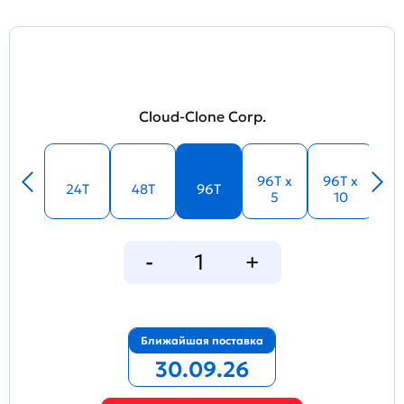
Cloud-Clone Corp.
96T x
96T x
24T
48T
96T
5
10
Ближайшая поставка
30.09.26