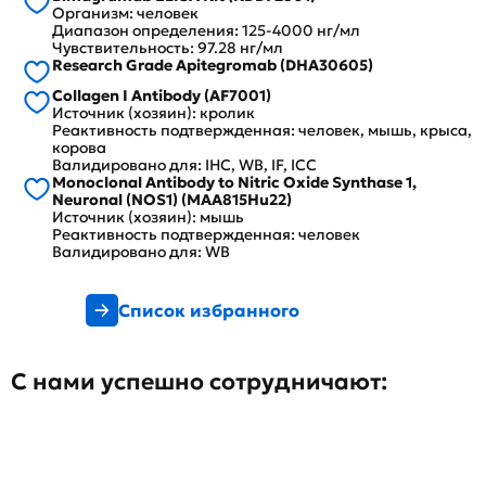
Организм: человек
Диапазон определения: 125-4000 нг/мл
Чувствительность: 97.28 нг/мл
Research Grade Apitegromab (DHA30605)
Collagen I Antibody (AF7001)
Источник (хозяин): кролик
Реактивность подтвержденная: человек, мышь, крыса,
корова
Валидировано для: IHC, WB, IF, ICC
Monoclonal Antibody to Nitric Oxide Synthase 1,
Neuronal (NOS1) (MAA815Hu22)
Источник (хозяин): мышь
Реактивность подтвержденная: человек
Валидировано для: WB
Список избранного
С нами успешно сотрудничают: