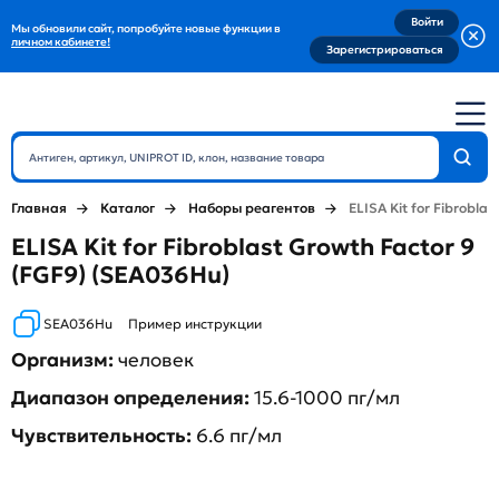
Войти
Мы обновили сайт, попробуйте новые функции в
личном кабинете!
Зарегистрироваться
Главная
Каталог
Наборы реагентов
ELISA Kit for Fibrobla
ELISA Kit for Fibroblast Growth Factor 9
(FGF9) (SEA036Hu)
SEA036Hu
Пример инструкции
Организм:
человек
Диапазон определения:
15.6-1000 пг/мл
Чувствительность:
6.6 пг/мл