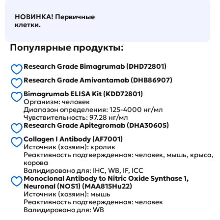
НОВИНКА! Первичные
клетки.
Популярные продукты:
Research Grade Bimagrumab (DHD72801)
Research Grade Amivantamab (DHB86907)
Bimagrumab ELISA Kit (KDD72801)
Организм: человек
Диапазон определения: 125-4000 нг/мл
Чувствительность: 97.28 нг/мл
Research Grade Apitegromab (DHA30605)
Collagen I Antibody (AF7001)
Источник (хозяин): кролик
Реактивность подтвержденная: человек, мышь, крыса,
корова
Валидировано для: IHC, WB, IF, ICC
Monoclonal Antibody to Nitric Oxide Synthase 1,
Neuronal (NOS1) (MAA815Hu22)
Источник (хозяин): мышь
Реактивность подтвержденная: человек
Валидировано для: WB