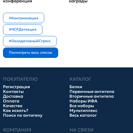
конференция
награды
#Контаминация
#HCPДетекция
#ОксидативныйСтресс
ПОКУПАТЕЛЮ
КАТАЛОГ
Регистрация
Белки
Контакты
Первичные антитела
Доставка
Вторичные антитела
Оплата
Наборы ИФА
Качество
Все наборы
Как искать?
Мультиплекс
Поиск по антигену
Весь каталог
КОМПАНИЯ
НА СВЯЗИ