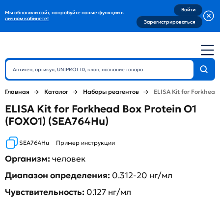
Войти
Мы обновили сайт, попробуйте новые функции в
личном кабинете!
Зарегистрироваться
Главная
Каталог
Наборы реагентов
ELISA Kit for Forkhead
ELISA Kit for Forkhead Box Protein O1
(FOXO1) (SEA764Hu)
SEA764Hu
Пример инструкции
Организм:
человек
Диапазон определения:
0.312-20 нг/мл
Чувствительность:
0.127 нг/мл