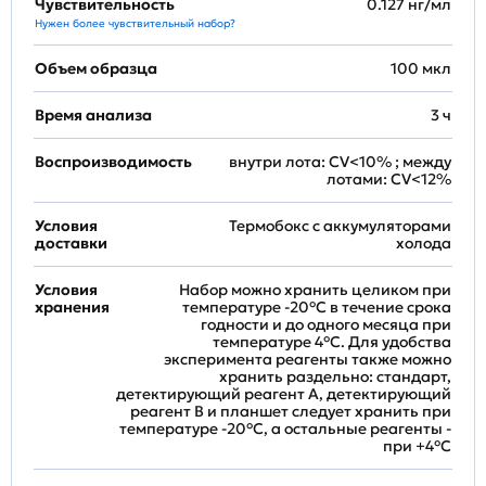
Чувствительность
0.127 нг/мл
Нужен более чувствительный набор?
Объем образца
100 мкл
Время анализа
3 ч
Воспроизводимость
внутри лота: CV<10% ; между
лотами: CV<12%
Условия
Термобокс с аккумуляторами
доставки
холода
Условия
Набор можно хранить целиком при
хранения
температуре -20°C в течение срока
годности и до одного месяца при
температуре 4°C. Для удобства
эксперимента реагенты также можно
хранить раздельно: стандарт,
детектирующий реагент A, детектирующий
реагент B и планшет следует хранить при
температуре -20°C, а остальные реагенты -
при +4°С