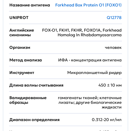
Название антигена
Forkhead Box Protein O1 (FOXO1)
UNIPROT
Q12778
Английские
FOX-O1, FKH1, FKHR, FOXO1A, Forkhead
синонимы
Homolog In Rhabdomyosarcoma
Организм
человек
Метод анализа
ИФА - концентрация антигена
Инструмент
Микропланшетный ридер
Длина волны считывания
450 ± 10 нм
Валидированные
гомогенаты тканей; клеточные
образцы
лизаты; другие биологические
жидкости
Диапазон определения
0.312-20 нг/мл