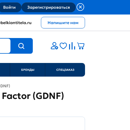
Войти
Зарегистрироваться
belkiantitela.ru
Напишите нам
БРЕНДЫ
СПЕЦЗАКАЗ
(GDNF)
c Factor (GDNF)