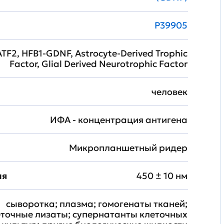
P39905
ATF2, HFB1-GDNF, Astrocyte-Derived Trophic
Factor, Glial Derived Neurotrophic Factor
человек
ИФА - концентрация антигена
Микропланшетный ридер
ия
450 ± 10 нм
сыворотка; плазма; гомогенаты тканей;
еточные лизаты; супернатанты клеточных