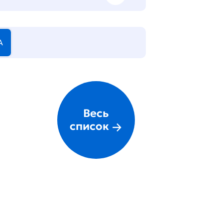
А
Весь
список