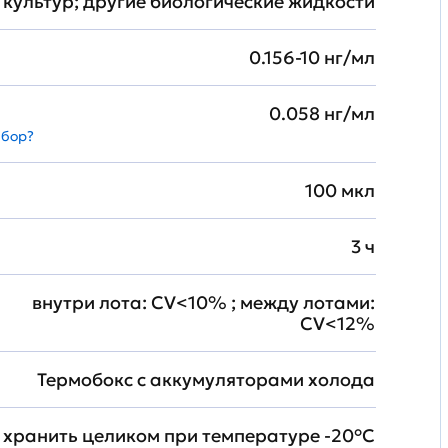
культур; другие биологические жидкости
0.156-10 нг/мл
0.058 нг/мл
абор?
100 мкл
3 ч
внутри лота: CV<10% ; между лотами:
CV<12%
Термобокс с аккумуляторами холода
хранить целиком при температуре -20°C