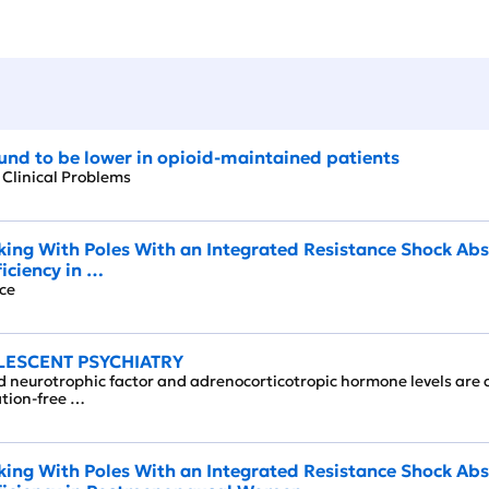
und to be lower in opioid-maintained patients
d Clinical Problems
king With Poles With an Integrated Resistance Shock Abs
iciency in …
ence
LESCENT PSYCHIATRY
 neurotrophic factor and adrenocorticotropic hormone levels are 
cation‑free …
king With Poles With an Integrated Resistance Shock Abs