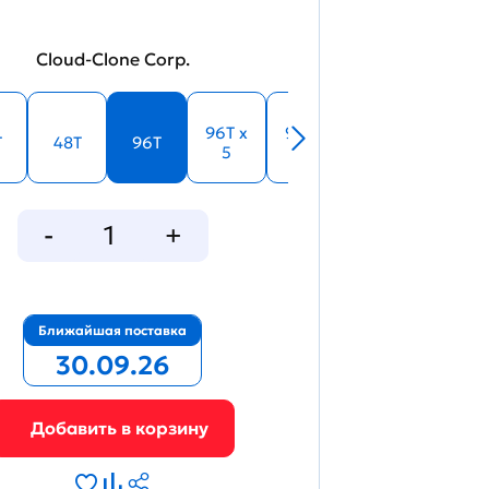
Cloud-Clone Corp.
96T x
96T x
T
48T
96T
5
10
Ближайшая поставка
30.09.26