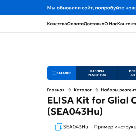
Мы обновили сайт, попробуйте нов
Качество
Оплата
Доставка
О Нас
Контакт
НАБОРЫ
ПЕР
КАТАЛОГ
РЕАГЕНТОВ
АН
Главная
Каталог
Наборы реаген
ELISA Kit for Glial
(SEA043Hu)
SEA043Hu
Пример инструк