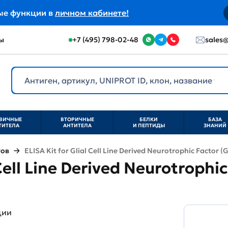
ые функции в
личном кабинете!
ы
+7 (495) 798-02-48
sales@
ВИЧНЫЕ
ВТОРИЧНЫЕ
БЕЛКИ
БАЗА
ТИТЕЛА
АНТИТЕЛА
И ПЕПТИДЫ
ЗНАНИЙ
тов
ELISA Kit for Glial Cell Line Derived Neurotrophic Factor 
 Cell Line Derived Neurotrophi
ции