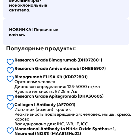
Биосимиляры -
моноклональные
антитела.
НОВИНКА! Первичные
клетки.
Популярные продукты:
Research Grade Bimagrumab (DHD72801)
Research Grade Amivantamab (DHB86907)
Bimagrumab ELISA Kit (KDD72801)
Организм: человек
Диапазон определения: 125-4000 нг/мл
Чувствительность: 97.28 нг/мл
Research Grade Apitegromab (DHA30605)
Collagen I Antibody (AF7001)
Источник (хозяин): кролик
Реактивность подтвержденная: человек, мышь, крыса,
корова
Валидировано для: IHC, WB, IF, ICC
Monoclonal Antibody to Nitric Oxide Synthase 1,
Neuronal (NOS1) (MAA815Hu22)