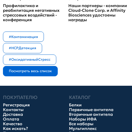
Профилактика и
Наши партнеры - компании
реабилитация негативных
Cloud-Clone Corp. и Affinity
стрессовых воздействий -
Biosciences удостоены
конференция
награды
#Контаминация
#HCPДетекция
#ОксидативныйСтресс
ПОКУПАТЕЛЮ
КАТАЛОГ
Регистрация
Белки
Контакты
Первичные антитела
Доставка
Вторичные антитела
Оплата
Наборы ИФА
Качество
Все наборы
Как искать?
Мультиплекс