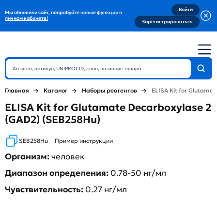
Войти
Мы обновили сайт, попробуйте новые функции в
личном кабинете!
Зарегистрироваться
Главная
Каталог
Наборы реагентов
ELISA Kit for Glutama
ELISA Kit for Glutamate Decarboxylase 2
(GAD2) (SEB258Hu)
SEB258Hu
Пример инструкции
Организм:
человек
Диапазон определения:
0.78-50 нг/мл
Чувствительность:
0.27 нг/мл