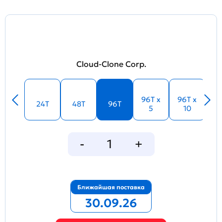
Cloud-Clone Corp.
96T x
96T x
24T
48T
96T
5
10
Ближайшая поставка
30.09.26