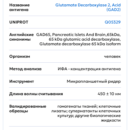
Название
Glutamate Decarboxylase 2, Acid
антигена
(GAD2)
UNIPROT
Q05329
Английские
GAD65, Pancreatic Islets And Brain,65kDa,
синонимы
65 kDa glutamic acid decarboxylase,
Glutamate decarboxylase 65 kDa isoform
Организм
человек
Метод анализа
ИФА - концентрация антигена
Инструмент
Микропланшетный ридер
Длина волны считывания
450 ± 10 нм
Валидированные
гомогенаты тканей; клеточные
образцы
лизаты; супернатанты клеточных
культур; другие биологические
жидкости