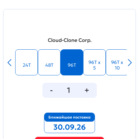
Cloud-Clone Corp.
96T x
96T x
24T
48T
96T
5
10
Ближайшая поставка
30.09.26