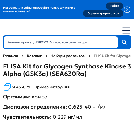
Войти
Мы обновили сайт, попробуйте новые функции в
личном кабинете!
Зарегистрироваться
Главная
Каталог
Наборы реагентов
ELISA Kit for Glycoge
ELISA Kit for Glycogen Synthase Kinase 3
Alpha (GSK3a) (SEA630Ra)
SEA630Ra
Пример инструкции
Организм:
крыса
Диапазон определения:
0.625-40 нг/мл
Чувствительность:
0.229 нг/мл