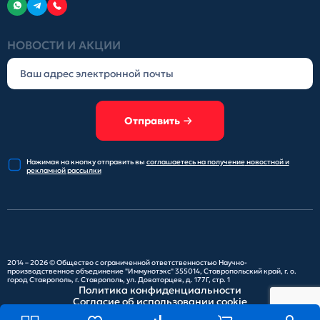
НОВОСТИ И АКЦИИ
Отправить
Нажимая на кнопку отправить
вы
соглашаетесь на получение
новостной и
рекламной рассылки
2014 – 2026 ©
Общество с ограниченной ответственностью Научно-
производственное объединение "Иммунотэкс"
355014, Ставропольский край, г. о.
город Ставрополь, г. Ставрополь, ул. Доваторцев, д. 177Г, стр. 1
Политика конфиденциальности
Согласие об использовании cookie
Карта сайта