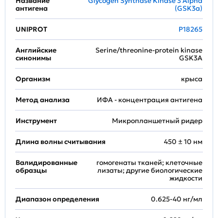
Название
Glycogen Synthase Kinase 3 Alpha
антигена
(GSK3a)
UNIPROT
P18265
Английские
Serine/threonine-protein kinase
синонимы
GSK3A
Организм
крыса
Метод анализа
ИФА - концентрация антигена
Инструмент
Микропланшетный ридер
Длина волны считывания
450 ± 10 нм
Валидированные
гомогенаты тканей; клеточные
образцы
лизаты; другие биологические
жидкости
Диапазон определения
0.625-40 нг/мл