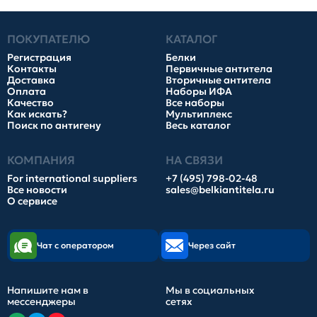
ПОКУПАТЕЛЮ
КАТАЛОГ
Регистрация
Белки
Контакты
Первичные антитела
Доставка
Вторичные антитела
Оплата
Наборы ИФА
Качество
Все наборы
Как искать?
Мультиплекс
Поиск по антигену
Весь каталог
КОМПАНИЯ
НА СВЯЗИ
For international suppliers
+7 (495) 798-02-48
Все новости
sales@belkiantitela.ru
О сервисе
Чат с оператором
Через сайт
Напишите нам в
Мы в социальных
мессенджеры
сетях