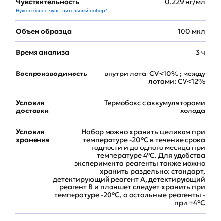
Чувствительность
0.229 нг/мл
Нужен более чувствительный набор?
Объем образца
100 мкл
Время анализа
3 ч
Воспроизводимость
внутри лота: CV<10% ; между
лотами: CV<12%
Условия
Термобокс с аккумуляторами
доставки
холода
Условия
Набор можно хранить целиком при
хранения
температуре -20°C в течение срока
годности и до одного месяца при
температуре 4°C. Для удобства
эксперимента реагенты также можно
хранить раздельно: стандарт,
детектирующий реагент A, детектирующий
реагент B и планшет следует хранить при
температуре -20°C, а остальные реагенты -
при +4°С