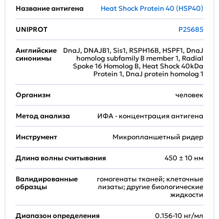
Название антигена
Heat Shock Protein 40 (HSP40)
UNIPROT
P25685
Английские
DnaJ, DNAJB1, Sis1, RSPH16B, HSPF1, DnaJ
синонимы
homolog subfamily B member 1, Radial
Spoke 16 Homolog B, Heat Shock 40kDa
Protein 1, DnaJ protein homolog 1
Организм
человек
Метод анализа
ИФА - концентрация антигена
Инструмент
Микропланшетный ридер
Длина волны считывания
450 ± 10 нм
Валидированные
гомогенаты тканей; клеточные
образцы
лизаты; другие биологические
жидкости
Диапазон определения
0.156-10 нг/мл