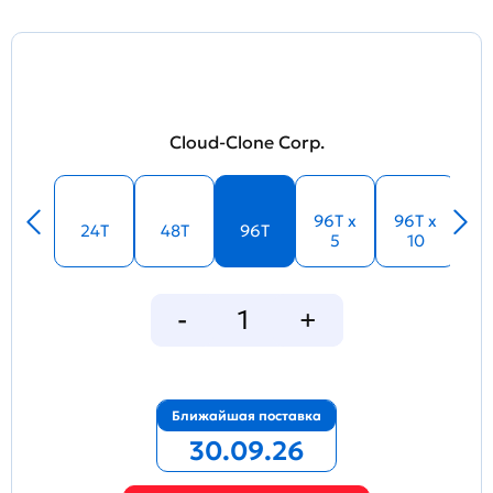
Cloud-Clone Corp.
96T x
96T x
24T
48T
96T
5
10
Ближайшая поставка
30.09.26