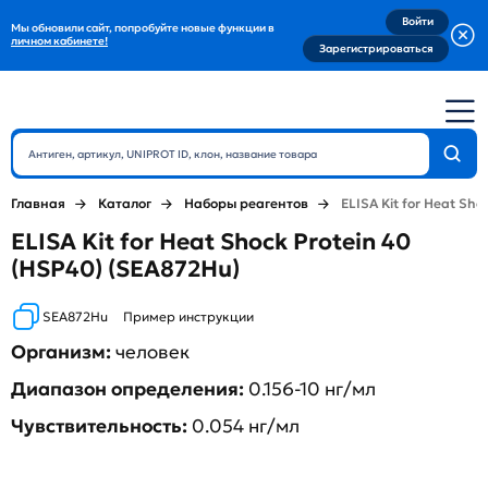
Войти
Мы обновили сайт, попробуйте новые функции в
личном кабинете!
Зарегистрироваться
Главная
Каталог
Наборы реагентов
ELISA Kit for Heat Sho
ELISA Kit for Heat Shock Protein 40
(HSP40) (SEA872Hu)
SEA872Hu
Пример инструкции
Организм:
человек
Диапазон определения:
0.156-10 нг/мл
Чувствительность:
0.054 нг/мл