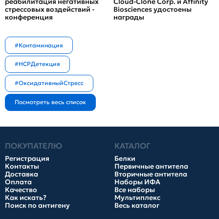
реабилитация негативных
Cloud-Clone Corp. и Affinity
стрессовых воздействий -
Biosciences удостоены
конференция
награды
#Контаминация
#HCPДетекция
#ОксидативныйСтресс
ПОКУПАТЕЛЮ
КАТАЛОГ
Регистрация
Белки
Контакты
Первичные антитела
Доставка
Вторичные антитела
Оплата
Наборы ИФА
Качество
Все наборы
Как искать?
Мультиплекс
Поиск по антигену
Весь каталог