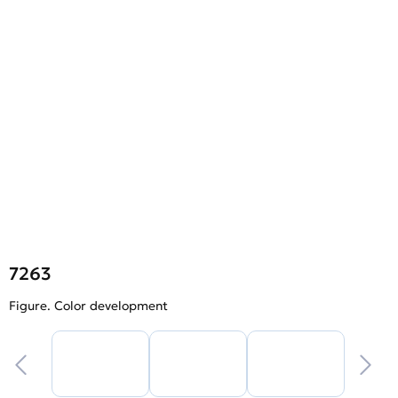
7263
Figure. Color development
F