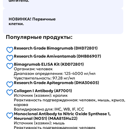
антитела.
НОВИНКА! Первичные
клетки.
Популярные продукты:
Research Grade Bimagrumab (DHD72801)
Research Grade Amivantamab (DHB86907)
Bimagrumab ELISA Kit (KDD72801)
Организм: человек
Диапазон определения: 125-4000 нг/мл
Чувствительность: 97.28 нг/мл
Research Grade Apitegromab (DHA30605)
Collagen I Antibody (AF7001)
Источник (хозяин): кролик
Реактивность подтвержденная: человек, мышь, крыса,
корова
Валидировано для: IHC, WB, IF, ICC
Monoclonal Antibody to Nitric Oxide Synthase 1,
Neuronal (NOS1) (MAA815Hu22)
Источник (хозяин): мышь
Реактивность подтвержденная: человек