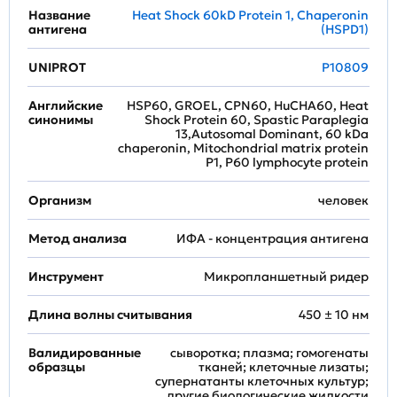
Название
Heat Shock 60kD Protein 1, Chaperonin
антигена
(HSPD1)
UNIPROT
P10809
Английские
HSP60, GROEL, CPN60, HuCHA60, Heat
синонимы
Shock Protein 60, Spastic Paraplegia
13,Autosomal Dominant, 60 kDa
chaperonin, Mitochondrial matrix protein
P1, P60 lymphocyte protein
Организм
человек
Метод анализа
ИФА - концентрация антигена
Инструмент
Микропланшетный ридер
Длина волны считывания
450 ± 10 нм
Валидированные
сыворотка; плазма; гомогенаты
образцы
тканей; клеточные лизаты;
супернатанты клеточных культур;
другие биологические жидкости