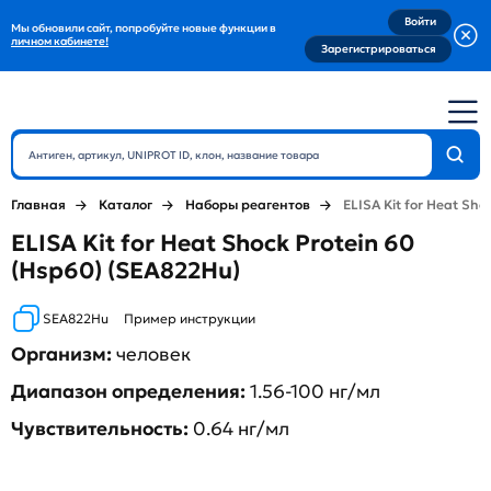
Войти
Мы обновили сайт, попробуйте новые функции в
личном кабинете!
Зарегистрироваться
Главная
Каталог
Наборы реагентов
ELISA Kit for Heat Sho
ELISA Kit for Heat Shock Protein 60
(Hsp60) (SEA822Hu)
SEA822Hu
Пример инструкции
Организм:
человек
Диапазон определения:
1.56-100 нг/мл
Чувствительность:
0.64 нг/мл