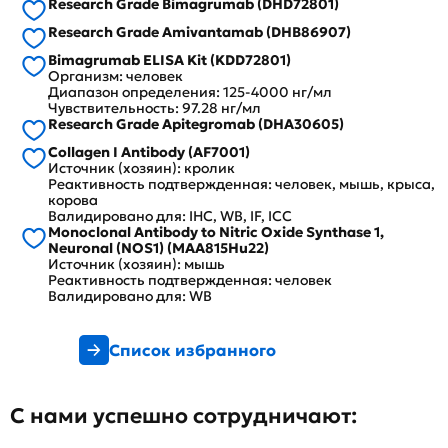
Research Grade Bimagrumab (DHD72801)
Research Grade Amivantamab (DHB86907)
Bimagrumab ELISA Kit (KDD72801)
Организм: человек
Диапазон определения: 125-4000 нг/мл
Чувствительность: 97.28 нг/мл
Research Grade Apitegromab (DHA30605)
Collagen I Antibody (AF7001)
Источник (хозяин): кролик
Реактивность подтвержденная: человек, мышь, крыса,
корова
Валидировано для: IHC, WB, IF, ICC
Monoclonal Antibody to Nitric Oxide Synthase 1,
Neuronal (NOS1) (MAA815Hu22)
Источник (хозяин): мышь
Реактивность подтвержденная: человек
Валидировано для: WB
Список избранного
С нами успешно сотрудничают: