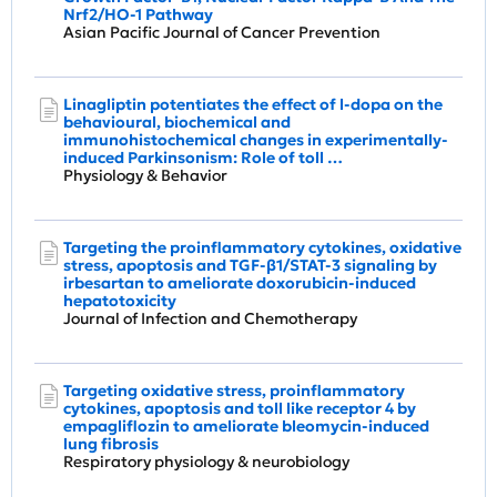
Nrf2/HO-1 Pathway
Asian Pacific Journal of Cancer Prevention
Linagliptin potentiates the effect of l-dopa on the
behavioural, biochemical and
immunohistochemical changes in experimentally-
induced Parkinsonism: Role of toll …
Physiology & Behavior
Targeting the proinflammatory cytokines, oxidative
stress, apoptosis and TGF-β1/STAT-3 signaling by
irbesartan to ameliorate doxorubicin-induced
hepatotoxicity
Journal of Infection and Chemotherapy
Targeting oxidative stress, proinflammatory
cytokines, apoptosis and toll like receptor 4 by
empagliflozin to ameliorate bleomycin-induced
lung fibrosis
Respiratory physiology & neurobiology