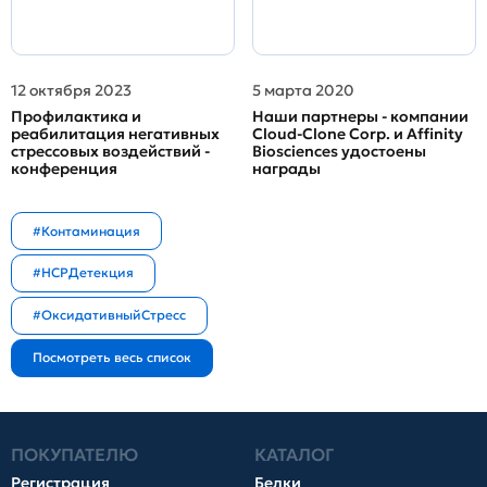
12 октября 2023
5 марта 2020
Профилактика и
Наши партнеры - компании
реабилитация негативных
Cloud-Clone Corp. и Affinity
стрессовых воздействий -
Biosciences удостоены
конференция
награды
#Контаминация
#HCPДетекция
#ОксидативныйСтресс
ПОКУПАТЕЛЮ
КАТАЛОГ
Регистрация
Белки