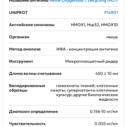
Название антигена
Heme Oxygenase 1, Decycling (HO1)
UNIPROT
P14901
Английские синонимы
HMOX1, Hsp32, HMOX1D
Организм
мышь
Метод анализа
ИФА - концентрация антигена
Инструмент
Микропланшетный ридер
Длина волны считывания
450 ± 10 нм
Валидированные
гомогенаты тканей; клеточные
образцы
лизаты; супернатанты клеточных
культур; другие биологические
жидкости
Диапазон определения
0.156-10 нг/мл
Чувствительность
0.055 нг/мл