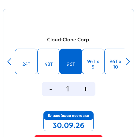
Cloud-Clone Corp.
96T x
96T x
24T
48T
96T
5
10
Ближайшая поставка
30.09.26