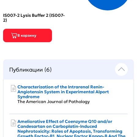
IS007-2 Lysis Buffer 2 (IS007-
2)
Публикации (6)
Characterization of the Intrarenal Renin-
Angiotensin System in Experimental Alport
Syndrome
The American Journal of Pathology
Ameliorative Effect of Coenzyme Q10 and/or
Candesartan on Carboplatin-Induced
Nephrotoxicity: Roles of Apoptosis, Transforming
Growth Factor-Β1, Nuclear Factor Kappa-B And The