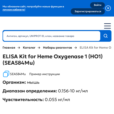
Войти
Мы обновили сайт, попробуйте новые функции в
личном кабинете!
Зарегистрироваться
Главная
Каталог
Наборы реагентов
ELISA Kit for Heme Ox
ELISA Kit for Heme Oxygenase 1 (HO1)
(SEA584Mu)
SEA584Mu
Пример инструкции
Организм:
мышь
Диапазон определения:
0.156-10 нг/мл
Чувствительность:
0.055 нг/мл