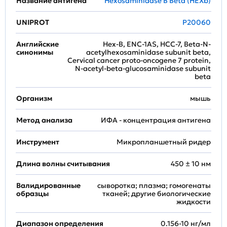
Название антигена
Hexosaminidase B Beta (HEXb)
UNIPROT
P20060
Английские
Hex-B, ENC-1AS, HCC-7, Beta-N-
синонимы
acetylhexosaminidase subunit beta,
Cervical cancer proto-oncogene 7 protein,
N-acetyl-beta-glucosaminidase subunit
beta
Организм
мышь
Метод анализа
ИФА - концентрация антигена
Инструмент
Микропланшетный ридер
Длина волны считывания
450 ± 10 нм
Валидированные
сыворотка; плазма; гомогенаты
образцы
тканей; другие биологические
жидкости
Диапазон определения
0.156-10 нг/мл