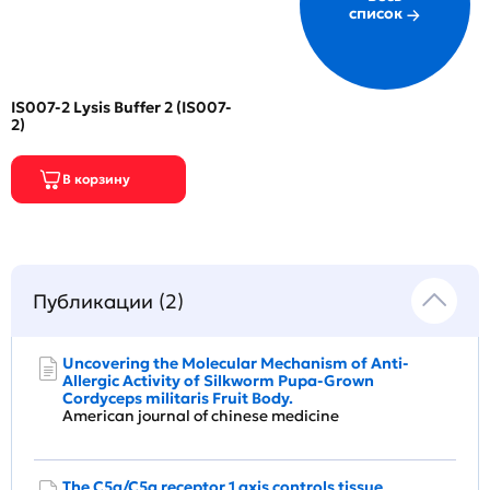
список
IS007-2 Lysis Buffer 2 (IS007-
2)
Публикации (2)
Uncovering the Molecular Mechanism of Anti-
Allergic Activity of Silkworm Pupa-Grown
Cordyceps militaris Fruit Body.
American journal of chinese medicine
The C5a/C5a receptor 1 axis controls tissue