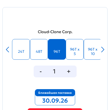
Cloud-Clone Corp.
96T x
96T x
24T
48T
96T
5
10
Ближайшая поставка
30.09.26