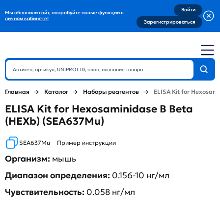
Войти
Мы обновили сайт, попробуйте новые функции в
личном кабинете!
Зарегистрироваться
Главная
Каталог
Наборы реагентов
ELISA Kit for Hexosam
ELISA Kit for Hexosaminidase B Beta
(HEXb) (SEA637Mu)
SEA637Mu
Пример инструкции
Организм:
мышь
Диапазон определения:
0.156-10 нг/мл
Чувствительность:
0.058 нг/мл