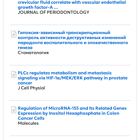
crevicular fluid correlate with vascular endothelial
growth factor‐A …
JOURNAL OF PERIODONTOLOGY
Гипоксия-зависимый транскрипционный
контроль активности деструктивных изменений
пародонта воспалительного и злокачественного
генеза
Стоматология
PLCε regulates metabolism and metastasis
signaling via HIF‐1α/MEK/ERK pathway in prostate
cancer
J Cell Physiol
Regulation of MicroRNA-155 and Its Related Genes
Expression by Inositol Hexaphosphate in Colon
Cancer Cells
Molecules