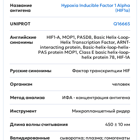
Название
Hypoxia Inducible Factor 1 Alpha
антигена
(HIF1a)
UNIPROT
Q16665
Английские
HIF1-A, MOP1, PASD8, Basic Helix-Loop-
синонимы
Helix Transcription Factor, ARNT-
interacting protein, Basic-helix-loop-helix-
PAS protein MOP1, Class E basic helix-loop-
helix protein 78, HIF-1A
Русские синонимы
Фактор транскрипции HIF
Организм
человек
Метод анализа
ИФА - концентрация антигена
Инструмент
Микропланшетный ридер
Длина волны считывания
450 ± 10 нм
Валидированные
сыворотка; плазма; гомогенаты