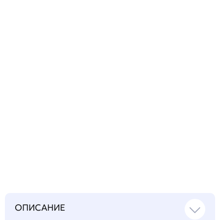
Задать
технический
вопрос
Запросить инструкцию
на русском языке
ОПИСАНИЕ