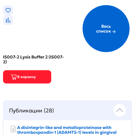
Весь
список
IS007-2 Lysis Buffer 2 (IS007-
2)
Публикации (28)
A disintegrin‐like and metalloproteinase with
thrombospondin‐1 (ADAMTS‐1) levels in gingival