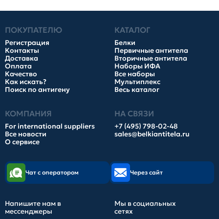
ПОКУПАТЕЛЮ
КАТАЛОГ
Регистрация
Белки
Контакты
Первичные антитела
Доставка
Вторичные антитела
Оплата
Наборы ИФА
Качество
Все наборы
Как искать?
Мультиплекс
Поиск по антигену
Весь каталог
КОМПАНИЯ
НА СВЯЗИ
For international suppliers
+7 (495) 798-02-48
Все новости
sales@belkiantitela.ru
О сервисе
Чат с оператором
Через сайт
Напишите нам в
Мы в социальных
мессенджеры
сетях