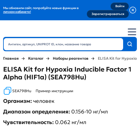
Войти
Мы обновили сайт, попробуйте новые функции в
личном кабинете!
Зарегистрироваться
Главная
Каталог
Наборы реагентов
ELISA Kit for Hypoxia I
ELISA Kit for Hypoxia Inducible Factor 1
Alpha (HIF1a) (SEA798Hu)
SEA798Hu
Пример инструкции
Организм:
человек
Диапазон определения:
0.156-10 нг/мл
Чувствительность:
0.062 нг/мл