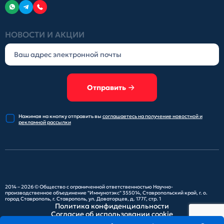
НОВОСТИ И АКЦИИ
Отправить
Нажимая на кнопку отправить
вы
соглашаетесь на получение
новостной и
рекламной рассылки
2014 – 2026 ©
Общество с ограниченной ответственностью Научно-
производственное объединение "Иммунотэкс"
355014, Ставропольский край, г. о.
город Ставрополь, г. Ставрополь, ул. Доваторцев, д. 177Г, стр. 1
Политика конфиденциальности
Согласие об использовании cookie
Карта сайта