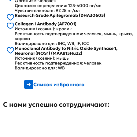
Организм: человек
Диапазон определения: 125-4000 нг/мл
Чувствительность: 97.28 нг/мл
Research Grade Apitegromab (DHA30605)
Collagen I Antibody (AF7001)
Источник (хозяин): кролик
Реактивность подтвержденная: человек, мышь, крыса,
корова
Валидировано для: IHC, WB, IF, ICC
Monoclonal Antibody to Nitric Oxide Synthase 1,
Neuronal (NOS1) (MAA815Hu22)
Источник (хозяин): мышь
Реактивность подтвержденная: человек
Валидировано для: WB
Список избранного
С нами успешно сотрудничают: