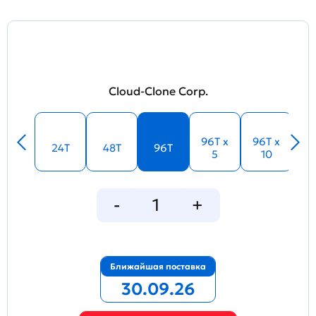
Cloud-Clone Corp.
96T x
96T x
24T
48T
96T
5
10
Ближайшая поставка
30.09.26