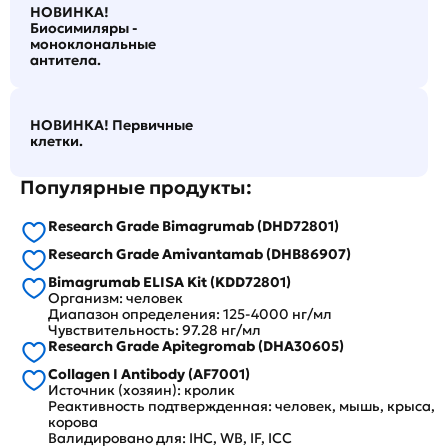
НОВИНКА!
Биосимиляры -
моноклональные
антитела.
НОВИНКА! Первичные
клетки.
Популярные продукты:
Research Grade Bimagrumab (DHD72801)
Research Grade Amivantamab (DHB86907)
Bimagrumab ELISA Kit (KDD72801)
Организм: человек
Диапазон определения: 125-4000 нг/мл
Чувствительность: 97.28 нг/мл
Research Grade Apitegromab (DHA30605)
Collagen I Antibody (AF7001)
Источник (хозяин): кролик
Реактивность подтвержденная: человек, мышь, крыса,
корова
Валидировано для: IHC, WB, IF, ICC