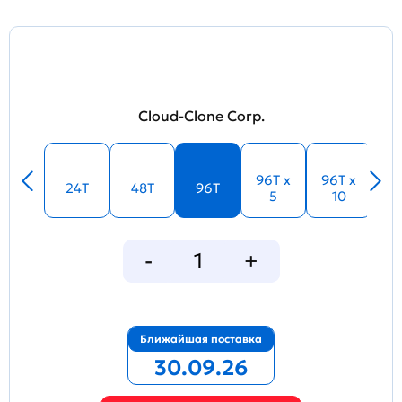
Cloud-Clone Corp.
96T x
96T x
24T
48T
96T
5
10
Ближайшая поставка
30.09.26