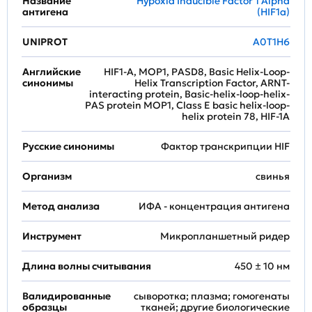
Название
Hypoxia Inducible Factor 1 Alpha
антигена
(HIF1a)
UNIPROT
A0T1H6
Английские
HIF1-A, MOP1, PASD8, Basic Helix-Loop-
синонимы
Helix Transcription Factor, ARNT-
interacting protein, Basic-helix-loop-helix-
PAS protein MOP1, Class E basic helix-loop-
helix protein 78, HIF-1A
Русские синонимы
Фактор транскрипции HIF
Организм
свинья
Метод анализа
ИФА - концентрация антигена
Инструмент
Микропланшетный ридер
Длина волны считывания
450 ± 10 нм
Валидированные
сыворотка; плазма; гомогенаты
образцы
тканей; другие биологические