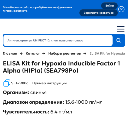
Войти
Мы обновили сайт, попробуйте новые функции в
личном кабинете!
Зарегистрироваться
Главная
Каталог
Наборы реагентов
ELISA Kit for Hypoxia I
ELISA Kit for Hypoxia Inducible Factor 1
Alpha (HIF1a) (SEA798Po)
SEA798Po
Пример инструкции
Организм:
свинья
Диапазон определения:
15.6-1000 пг/мл
Чувствительность:
6.4 пг/мл