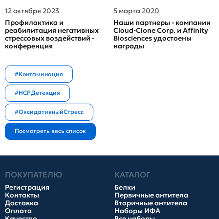
12 октября 2023
5 марта 2020
Профилактика и
Наши партнеры - компании
реабилитация негативных
Cloud-Clone Corp. и Affinity
стрессовых воздействий -
Biosciences удостоены
конференция
награды
#Контаминация
#HCPДетекция
#ОксидативныйСтресс
ПОКУПАТЕЛЮ
КАТАЛОГ
Регистрация
Белки
Контакты
Первичные антитела
Доставка
Вторичные антитела
Оплата
Наборы ИФА
Качество
Все наборы