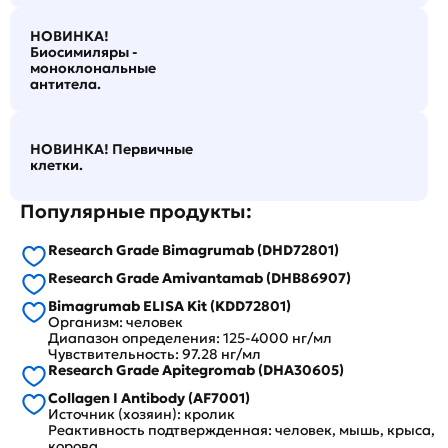
НОВИНКА!
Биосимиляры -
моноклональные
антитела.
НОВИНКА! Первичные
клетки.
Популярные продукты:
Research Grade Bimagrumab (DHD72801)
Research Grade Amivantamab (DHB86907)
Bimagrumab ELISA Kit (KDD72801)
Организм: человек
Диапазон определения: 125-4000 нг/мл
Чувствительность: 97.28 нг/мл
Research Grade Apitegromab (DHA30605)
Collagen I Antibody (AF7001)
Источник (хозяин): кролик
Реактивность подтвержденная: человек, мышь, крыса,
корова