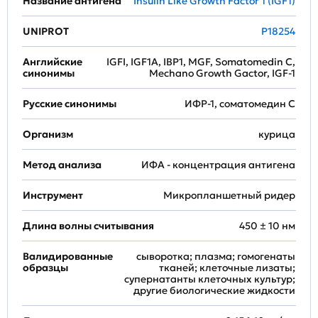
Название антигена
Insulin Like Growth Factor 1 (IGF1)
UNIPROT
P18254
Английские
IGFI, IGF1A, IBP1, MGF, Somatomedin C,
синонимы
Mechano Growth Gactor, IGF-1
Русские синонимы
ИФР-1, соматомедин С
Организм
курица
Метод анализа
ИФА - концентрация антигена
Инструмент
Микропланшетный ридер
Длина волны считывания
450 ± 10 нм
Валидированные
сыворотка; плазма; гомогенаты
образцы
тканей; клеточные лизаты;
супернатанты клеточных культур;
другие биологические жидкости