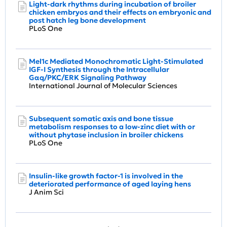
Light-dark rhythms during incubation of broiler
chicken embryos and their effects on embryonic and
post hatch leg bone development
PLoS One
Mel1c Mediated Monochromatic Light-Stimulated
IGF-I Synthesis through the Intracellular
Gαq/PKC/ERK Signaling Pathway
International Journal of Molecular Sciences
Subsequent somatic axis and bone tissue
metabolism responses to a low-zinc diet with or
without phytase inclusion in broiler chickens
PLoS One
Insulin-like growth factor-1 is involved in the
deteriorated performance of aged laying hens
J Anim Sci