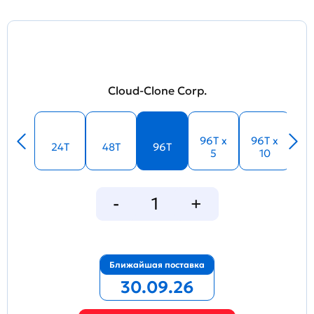
Cloud-Clone Corp.
96T x
96T x
24T
48T
96T
5
10
Ближайшая поставка
30.09.26