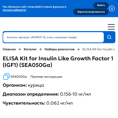
Войти
Мы обновили сайт, попробуйте новые функции в
личном кабинете!
Зарегистрироваться
Главная
Каталог
Наборы реагентов
ELISA Kit for Insulin Li
ELISA Kit for Insulin Like Growth Factor 1
(IGF1) (SEA050Ga)
SEA050Ga
Пример инструкции
Организм:
курица
Диапазон определения:
0.156-10 нг/мл
Чувствительность:
0.062 нг/мл