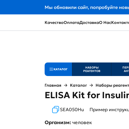
Мы обновили сайт, попробуйте нов
Качество
Оплата
Доставка
О Нас
Контакт
НАБОРЫ
ПЕР
КАТАЛОГ
РЕАГЕНТОВ
АН
Главная
Каталог
Наборы реаген
ELISA Kit for Insul
SEA050Hu
Пример инструк
Организм:
человек