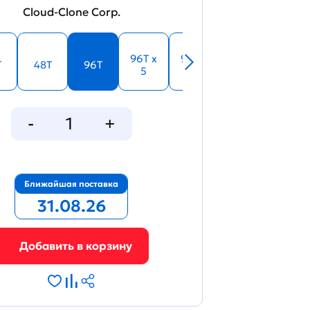
Cloud-Clone Corp.
96T x
96T x
T
48T
96T
5
10
Ближайшая поставка
31.08.26