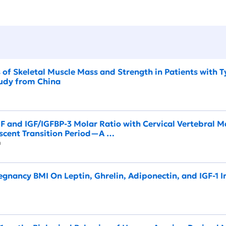
 of Skeletal Muscle Mass and Strength in Patients with T
tudy from China
ch
GF and IGF/IGFBP-3 Molar Ratio with Cervical Vertebral 
scent Transition Period—A …
lth
egnancy BMI On Leptin, Ghrelin, Adiponectin, and IGF-1 I