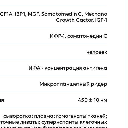
 IGF1A, IBP1, MGF, Somatomedin C, Mechano
Growth Gactor, IGF-1
ИФР-1, соматомедин С
человек
ИФА - концентрация антигена
Микропланшетный ридер
ия
450 ± 10 нм
сыворотка; плазма; гомогенаты тканей;
еточные лизаты; супернатанты клеточных
культур; другие биологические жидкости