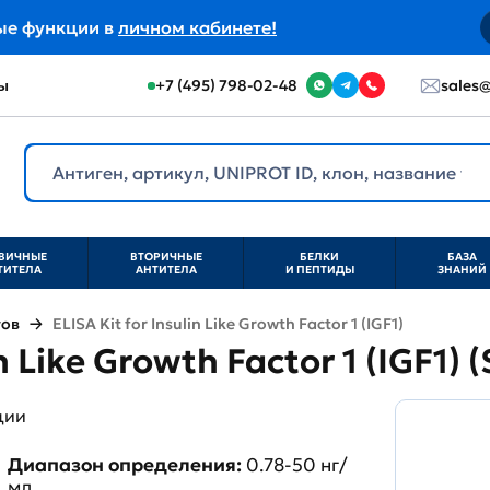
ые функции в
личном кабинете!
ы
+7 (495) 798-02-48
sales@
ВИЧНЫЕ
ВТОРИЧНЫЕ
БЕЛКИ
БАЗА
ТИТЕЛА
АНТИТЕЛА
И ПЕПТИДЫ
ЗНАНИЙ
тов
ELISA Kit for Insulin Like Growth Factor 1 (IGF1)
in Like Growth Factor 1 (IGF1)
ции
Диапазон определения:
0.78-50 нг/
мл