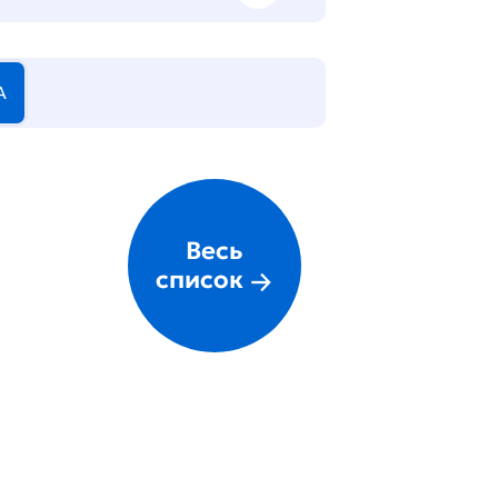
А
Весь
список