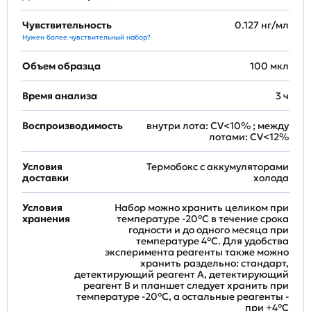
Чувствительность
0.127 нг/мл
Нужен более чувствительный набор?
Объем образца
100 мкл
Время анализа
3 ч
Воспроизводимость
внутри лота: CV<10% ; между
лотами: CV<12%
Условия
Термобокс с аккумуляторами
доставки
холода
Условия
Набор можно хранить целиком при
хранения
температуре -20°C в течение срока
годности и до одного месяца при
температуре 4°C. Для удобства
эксперимента реагенты также можно
хранить раздельно: стандарт,
детектирующий реагент A, детектирующий
реагент B и планшет следует хранить при
температуре -20°C, а остальные реагенты -
при +4°С