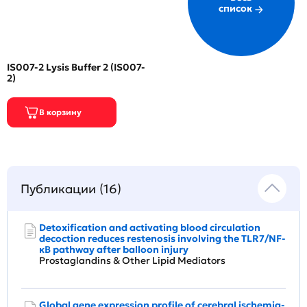
список
IS007-2 Lysis Buffer 2 (IS007-
2)
Публикации (16)
Detoxification and activating blood circulation
decoction reduces restenosis involving the TLR7/NF-
κB pathway after balloon injury
Prostaglandins & Other Lipid Mediators
Global gene expression profile of cerebral ischemia-