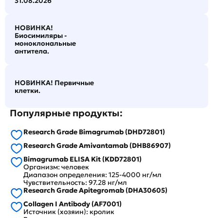
31.08.2026
НОВИНКА!
Биосимиляры -
моноклональные
антитела.
НОВИНКА! Первичные
клетки.
Популярные продукты:
Research Grade Bimagrumab (DHD72801)
Research Grade Amivantamab (DHB86907)
Bimagrumab ELISA Kit (KDD72801)
Организм: человек
Диапазон определения: 125-4000 нг/мл
Чувствительность: 97.28 нг/мл
Research Grade Apitegromab (DHA30605)
Collagen I Antibody (AF7001)
Источник (хозяин): кролик