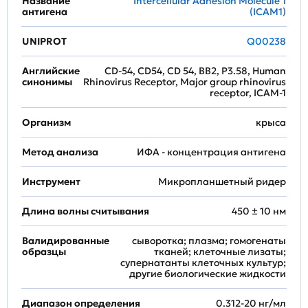
Название
Intercellular Adhesion Molecule 1
антигена
(ICAM1)
UNIPROT
Q00238
Английские
CD-54, CD54, CD 54, BB2, P3.58, Human
синонимы
Rhinovirus Receptor, Major group rhinovirus
receptor, ICAM-1
Организм
крыса
Метод анализа
ИФА - концентрация антигена
Инструмент
Микропланшетный ридер
Длина волны считывания
450 ± 10 нм
Валидированные
сыворотка; плазма; гомогенаты
образцы
тканей; клеточные лизаты;
супернатанты клеточных культур;
другие биологические жидкости
Диапазон определения
0.312-20 нг/мл