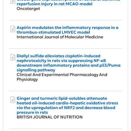
reperfusion injury in rat MCAO model
Oncotarget
Aspirin modulates the inflammatory response in a
thrombus‑stimulated LMVEC model
International Journal of Molecular Medicine
Diallyl sulfide alleviates cisplatin‐induced
nephrotoxicity in rats via suppressing NF‐κB
downstream inflammatory proteins and p53/Puma
signalling pathway
Clinical And Experimental Pharmacology And
Physiology
Ginger and turmeric lipid-solubles attenuate
heated oil-induced cardio-hepatic oxidative stress
via the upregulation of NRF2 and decrease blood
pressure in rats
BRITISH JOURNAL OF NUTRITION