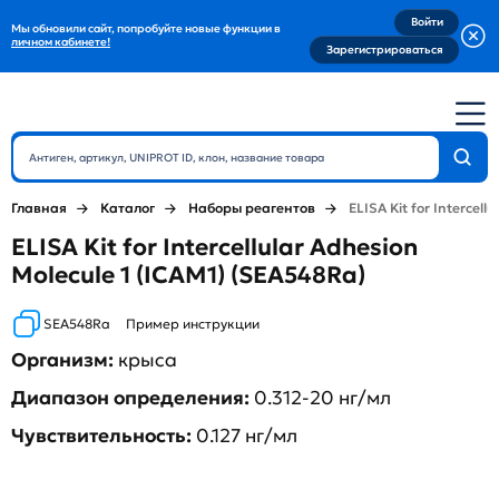
Войти
Мы обновили сайт, попробуйте новые функции в
личном кабинете!
Зарегистрироваться
Главная
Каталог
Наборы реагентов
ELISA Kit for Intercell
ELISA Kit for Intercellular Adhesion
Molecule 1 (ICAM1) (SEA548Ra)
SEA548Ra
Пример инструкции
Организм:
крыса
Диапазон определения:
0.312-20 нг/мл
Чувствительность:
0.127 нг/мл