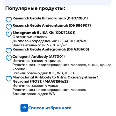
Популярные продукты:
Research Grade Bimagrumab (DHD72801)
Research Grade Amivantamab (DHB86907)
Bimagrumab ELISA Kit (KDD72801)
Организм: человек
Диапазон определения: 125-4000 нг/мл
Чувствительность: 97.28 нг/мл
Research Grade Apitegromab (DHA30605)
Collagen I Antibody (AF7001)
Источник (хозяин): кролик
Реактивность подтвержденная: человек, мышь, крыса,
корова
Валидировано для: IHC, WB, IF, ICC
Monoclonal Antibody to Nitric Oxide Synthase 1,
Neuronal (NOS1) (MAA815Hu22)
Источник (хозяин): мышь
Реактивность подтвержденная: человек
Валидировано для: WB
Список избранного