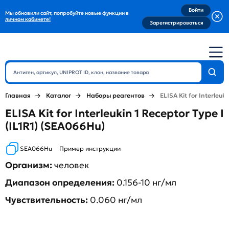
Войти
Мы обновили сайт, попробуйте новые функции в
личном кабинете!
Зарегистрироваться
Главная
Каталог
Наборы реагентов
ELISA Kit for Interleuki
ELISA Kit for Interleukin 1 Receptor Type I
(IL1R1) (SEA066Hu)
SEA066Hu
Пример инструкции
Организм:
человек
Диапазон определения:
0.156-10 нг/мл
Чувствительность:
0.060 нг/мл