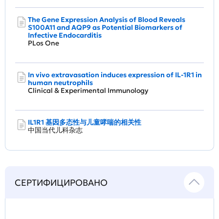
The Gene Expression Analysis of Blood Reveals
S100A11 and AQP9 as Potential Biomarkers of
Infective Endocarditis
PLos One
In vivo extravasation induces expression of IL-1R1 in
human neutrophils
Clinical & Experimental Immunology
IL1R1 基因多态性与儿童哮喘的相关性
中国当代儿科杂志
СЕРТИФИЦИРОВАНО