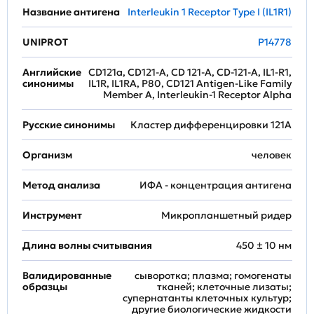
Название антигена
Interleukin 1 Receptor Type I (IL1R1)
UNIPROT
P14778
Английские
CD121a, CD121-A, CD 121-A, CD-121-A, IL1-R1,
синонимы
IL1R, IL1RA, P80, CD121 Antigen-Like Family
Member A, Interleukin-1 Receptor Alpha
Русские синонимы
Кластер дифференцировки 121A
Организм
человек
Метод анализа
ИФА - концентрация антигена
Инструмент
Микропланшетный ридер
Длина волны считывания
450 ± 10 нм
Валидированные
сыворотка; плазма; гомогенаты
образцы
тканей; клеточные лизаты;
супернатанты клеточных культур;
другие биологические жидкости