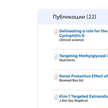
Публикации (22)
Delineating a role for th
Cyclophilin D
clinical science
Targeting Methylglyoxal
Nutrients
Renal Protective Effect o
Biomed Res Int
Kim-1 Targeted Extracellu
J Am Soc Nephrol