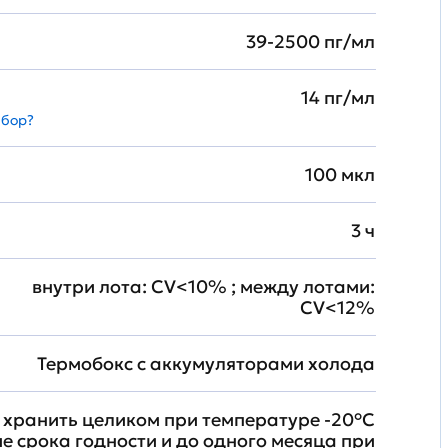
39-2500 пг/мл
14 пг/мл
абор?
100 мкл
3 ч
внутри лота: CV<10% ; между лотами:
CV<12%
Термобокс с аккумуляторами холода
хранить целиком при температуре -20°C
ие срока годности и до одного месяца при