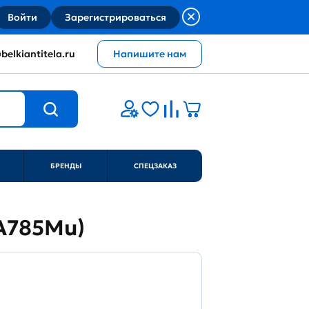
Войти
Зарегистрироваться
belkiantitela.ru
Напишите нам
БРЕНДЫ
СПЕЦЗАКАЗ
EA785Mu)