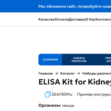
Мы обновили сайт, попробуйте нов
Качество
Оплата
Доставка
О Нас
Контакт
НАБОРЫ
ПЕР
КАТАЛОГ
РЕАГЕНТОВ
АН
Главная
Каталог
Наборы реаген
ELISA Kit for Kidn
SEA785Mu
Пример инструк
Организм:
мышь