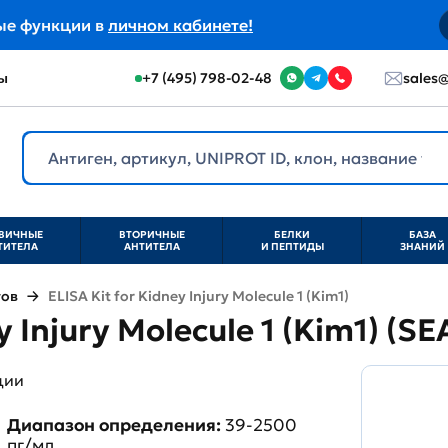
ые функции в
личном кабинете!
ы
+7 (495) 798-02-48
sales@
ВИЧНЫЕ
ВТОРИЧНЫЕ
БЕЛКИ
БАЗА
ТИТЕЛА
АНТИТЕЛА
И ПЕПТИДЫ
ЗНАНИЙ
тов
ELISA Kit for Kidney Injury Molecule 1 (Kim1)
ey Injury Molecule 1 (Kim1) (S
ции
Диапазон определения:
39-2500
пг/мл