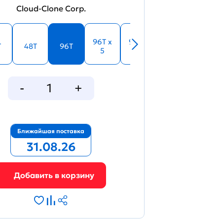
Cloud-Clone Corp.
96T x
96T x
T
48T
96T
5
10
Ближайшая поставка
31.08.26