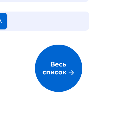
А
Весь
список