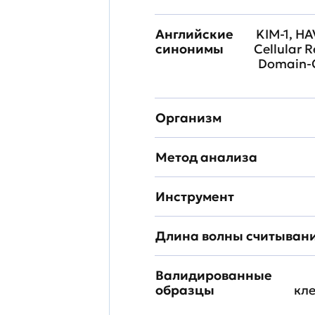
Английские
KIM-1, HA
синонимы
Cellular 
Domain-C
Организм
Метод анализа
Инструмент
Длина волны считыван
Валидированные
образцы
кл