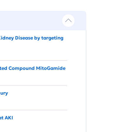
 Kidney Disease by targeting
rgeted Compound MitoGamide
jury
at AKI