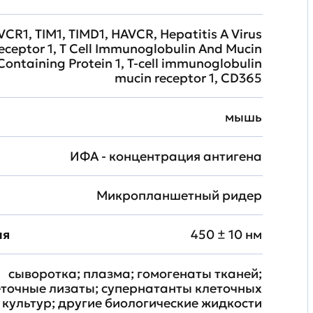
VCR1, TIM1, TIMD1, HAVCR, Hepatitis A Virus
Receptor 1, T Cell Immunoglobulin And Mucin
ontaining Protein 1, T-cell immunoglobulin
mucin receptor 1, CD365
мышь
ИФА - концентрация антигена
Микропланшетный ридер
ия
450 ± 10 нм
сыворотка; плазма; гомогенаты тканей;
еточные лизаты; супернатанты клеточных
культур; другие биологические жидкости