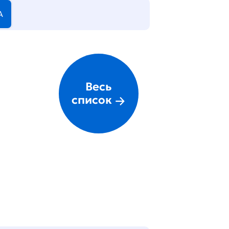
А
Весь
список