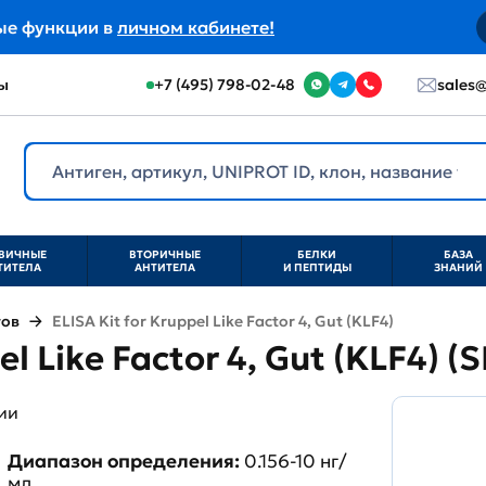
ые функции в
личном кабинете!
ы
+7 (495) 798-02-48
sales@
ВИЧНЫЕ
ВТОРИЧНЫЕ
БЕЛКИ
БАЗА
ТИТЕЛА
АНТИТЕЛА
И ПЕПТИДЫ
ЗНАНИЙ
тов
ELISA Kit for Kruppel Like Factor 4, Gut (KLF4)
el Like Factor 4, Gut (KLF4) 
ии
Диапазон определения:
0.156-10 нг/
мл