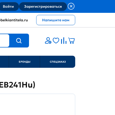
Войти
Зарегистрироваться
belkiantitela.ru
Напишите нам
БРЕНДЫ
СПЕЦЗАКАЗ
(SEB241Hu)