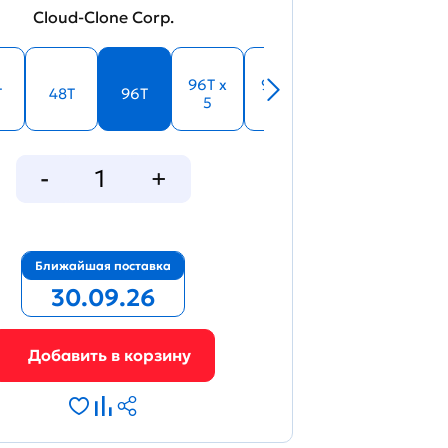
Cloud-Clone Corp.
96T x
96T x
T
48T
96T
5
10
Ближайшая поставка
30.09.26