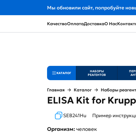
Мы обновили сайт, попробуйте нов
Качество
Оплата
Доставка
О Нас
Контакт
НАБОРЫ
ПЕР
КАТАЛОГ
РЕАГЕНТОВ
АН
Главная
Каталог
Наборы реаген
ELISA Kit for Krupp
SEB241Hu
Пример инструкц
Организм:
человек