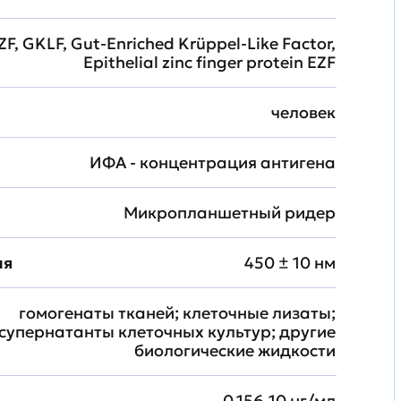
ZF, GKLF, Gut-Enriched Krüppel-Like Factor,
Epithelial zinc finger protein EZF
человек
ИФА - концентрация антигена
Микропланшетный ридер
ия
450 ± 10 нм
гомогенаты тканей; клеточные лизаты;
супернатанты клеточных культур; другие
биологические жидкости
0.156-10 нг/мл