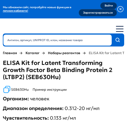
Войти
Мы обновили сайт, попробуйте новые функции в
личном кабинете!
Зарегистрироваться
Главная
Каталог
Наборы реагентов
ELISA Kit for Latent T
ELISA Kit for Latent Transforming
Growth Factor Beta Binding Protein 2
(LTBP2) (SEB630Hu)
SEB630Hu
Пример инструкции
Организм:
человек
Диапазон определения:
0.312-20 нг/мл
Чувствительность:
0.133 нг/мл