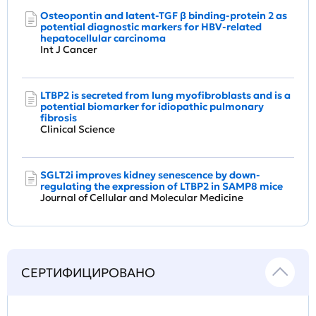
Osteopontin and latent‐TGF β binding‐protein 2 as
potential diagnostic markers for HBV‐related
hepatocellular carcinoma
Int J Cancer
LTBP2 is secreted from lung myofibroblasts and is a
potential biomarker for idiopathic pulmonary
fibrosis
Clinical Science
SGLT2i improves kidney senescence by down‐
regulating the expression of LTBP2 in SAMP8 mice
Journal of Cellular and Molecular Medicine
СЕРТИФИЦИРОВАНО