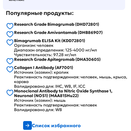
Популярные продукты:
Research Grade Bimagrumab (DHD72801)
Research Grade Amivantamab (DHB86907)
Bimagrumab ELISA Kit (KDD72801)
Организм: человек
Диапазон определения: 125-4000 нг/мл
Чувствительность: 97.28 нг/мл
Research Grade Apitegromab (DHA30605)
Collagen I Antibody (AF7001)
Источник (хозяин): кролик
Реактивность подтвержденная: человек, мышь, крыса,
корова
Валидировано для: IHC, WB, IF, ICC
Monoclonal Antibody to Nitric Oxide Synthase 1,
Neuronal (NOS1) (MAA815Hu22)
Источник (хозяин): мышь
Реактивность подтвержденная: человек
Валидировано для: WB
Список избранного