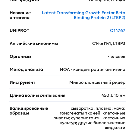
Название
Latent Transforming Growth Factor Beta
антигена
Binding Protein 2 (LTBP2)
UNIPROT
Q14767
Английские синонимы
C14orf141, LTBP3
Организм
человек
Метод анализа
ИФА - концентрация антигена
Инструмент
Микропланшетный ридер
Длина волны считывания
450 ± 10 нм
Валидированные
сыворотка; плазма; моча;
образцы
гомогенаты тканей; клеточные
лизаты; супернатанты клеточных
культур; другие биологические
жидкости