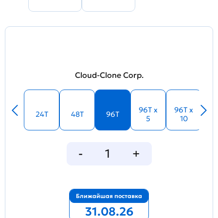
Cloud-Clone Corp.
96T x
96T x
24T
48T
96T
5
10
Ближайшая поставка
31.08.26