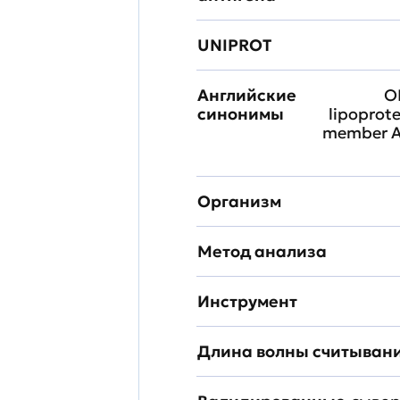
UNIPROT
Английские
O
синонимы
lipoprote
member A, 
Организм
Метод анализа
Инструмент
Длина волны считыван