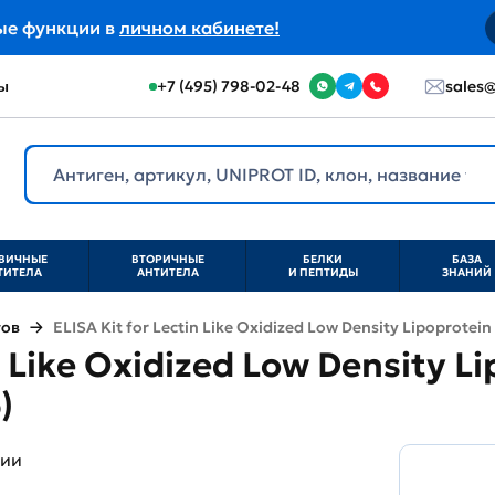
ые функции в
личном кабинете!
ы
+7 (495) 798-02-48
sales@
ВИЧНЫЕ
ВТОРИЧНЫЕ
БЕЛКИ
БАЗА
ТИТЕЛА
АНТИТЕЛА
И ПЕПТИДЫ
ЗНАНИЙ
тов
ELISA Kit for Lectin Like Oxidized Low Density Lipoprotein
n Like Oxidized Low Density L
)
ции