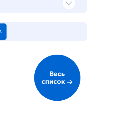
А
Весь
список