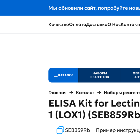
Мы обновили сайт, попробуйте нов
Качество
Оплата
Доставка
О Нас
Контакт
НАБОРЫ
ПЕР
КАТАЛОГ
РЕАГЕНТОВ
АН
Главная
Каталог
Наборы реаген
ELISA Kit for Lecti
1 (LOX1) (SEB859Rb
SEB859Rb
Пример инструк