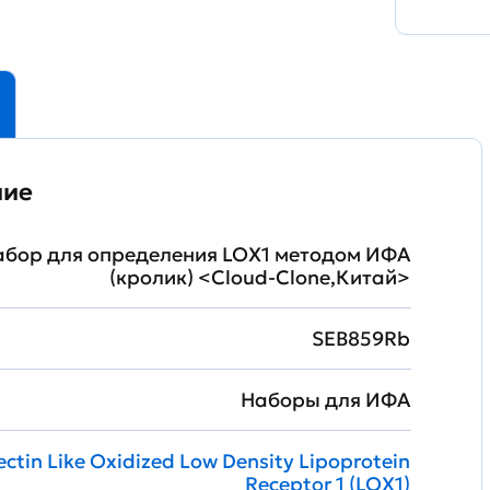
ние
абор для определения LOX1 методом ИФА
(кролик) <Cloud-Clone,Китай>
SEB859Rb
Наборы для ИФА
ectin Like Oxidized Low Density Lipoprotein
Receptor 1 (LOX1)