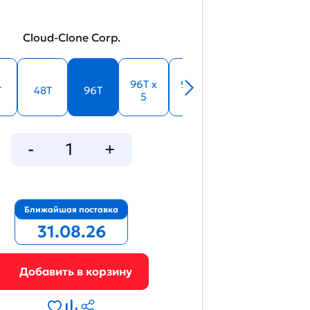
Cloud-Clone Corp.
96T x
96T x
T
48T
96T
5
10
Ближайшая поставка
31.08.26